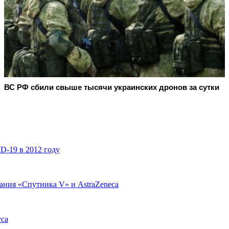
ВС РФ сбили свыше тысячи украинских дронов за сутки
D-19 в 2012 году
ания «Спутника V» и AstraZeneca
уса