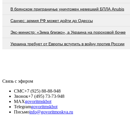
В брянском приграничье уничтожен немецкий БПЛА Anubis
Санчес: армия РФ может дойти до Одессы
Экс-министр: «Зима близко», а Украина на пороховой бочке
Украина требует от Европы вступить в войну против России
Связь с эфиром
СМС
+7 (925) 88-88-948
Звонок
+7 (495) 73-73-948
MAX
govoritmskbot
Telegram
govoritmskbot
Письмо
info@govoritmoskva.ru