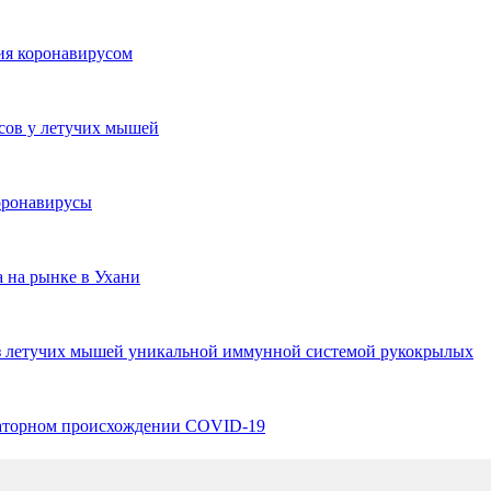
ния коронавирусом
сов у летучих мышей
оронавирусы
 на рынке в Ухани
ез летучих мышей уникальной иммунной системой рукокрылых
раторном происхождении COVID-19