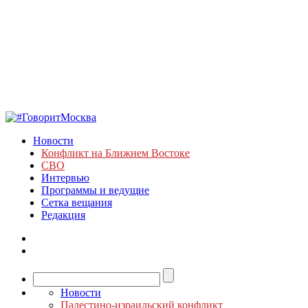
Новости
Конфликт на Ближнем Востоке
СВО
Интервью
Программы и ведущие
Сетка вещания
Редакция
Новости
Палестино-израильский конфликт