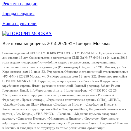
Реклама на радио
Города вещания
Наши слушатели
Все права защищены. 2014-2026 © «Говорит Москва»
Сетевое издание «ГОВОРИТМОСКВА.РУ/GOVORITMOSKVA.RU». Предназначено для
лиц старше 16 лет. Свидетельство о регистрации СМИ Эл № 77-64961 от 04 марта 2016
года выдано Федеральной службой по надзору в сфере связи, информационных
технологий и массовых коммуникаций (Роскомнадзор). Адрес: 123298, Москва, ул. 3-я
Хорошевская, дом 12, пом. 22. Учредитель Общество с ограниченной ответственностью
«РУ ФМ» (123298 Москва, ул. 3-я Хорошевская, дом 12, пом. 22). Доменное имя сайта
GOVORITMOSKVA.RU. Территория распространения – Российская Федерация и
зарубежные страны. Языки: русский и английский. Главный редактор Бабаян Роман
Георгиевич. Email: info@govoritmoskva.ru. Номер телефона: +7 (495) 950-62-26
*Экстремистские и террористические организации, запрещенные в Российской
Федерации: «Правый сектор», «Украинская повстанческая армия» (УПА), «ИГИЛ»,
«Джабхат Фатх аш-Шам» (бывшая «Джабхат ан-Нусра», «Джебхат ан-Нусра»),
Коалиция исламских группировок «Хайят Тахрир аш-Шам», Национал-Большевистская
партия, «Аль-Каида», «УНА-УНСО», «Талибан», «Меджлис крымско-татарского
народа», «Свидетели Иеговы», «Мизантропик Дивижн», «Братство» Корчинского,
«Артподготовка», Религиозная организация «Управленческий центр Свидетелей Иеговы
в России» и входящие в ее структуру местные религиозные организации.