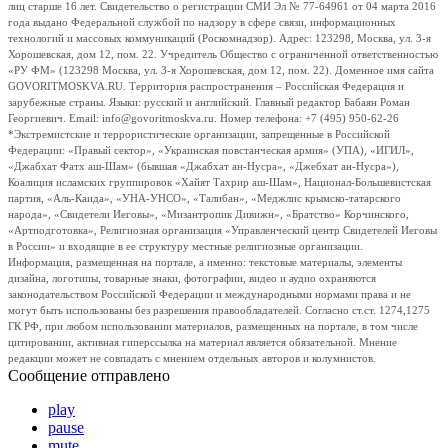
лиц старше 16 лет. Свидетельство о регистрации СМИ Эл № 77-64961 от 04 марта 2016
года выдано Федеральной службой по надзору в сфере связи, информационных
технологий и массовых коммуникаций (Роскомнадзор). Адрес: 123298, Москва, ул. 3-я
Хорошевская, дом 12, пом. 22. Учредитель Общество с ограниченной ответственностью
«РУ ФМ» (123298 Москва, ул. 3-я Хорошевская, дом 12, пом. 22). Доменное имя сайта
GOVORITMOSKVA.RU. Территория распространения – Российская Федерация и
зарубежные страны. Языки: русский и английский. Главный редактор Бабаян Роман
Георгиевич. Email: info@govoritmoskva.ru. Номер телефона: +7 (495) 950-62-26
*Экстремистские и террористические организации, запрещенные в Российской
Федерации: «Правый сектор», «Украинская повстанческая армия» (УПА), «ИГИЛ»,
«Джабхат Фатх аш-Шам» (бывшая «Джабхат ан-Нусра», «Джебхат ан-Нусра»),
Коалиция исламских группировок «Хайят Тахрир аш-Шам», Национал-Большевистская
партия, «Аль-Каида», «УНА-УНСО», «Талибан», «Меджлис крымско-татарского
народа», «Свидетели Иеговы», «Мизантропик Дивижн», «Братство» Корчинского,
«Артподготовка», Религиозная организация «Управленческий центр Свидетелей Иеговы
в России» и входящие в ее структуру местные религиозные организации.
Информация, размещенная на портале, а именно: текстовые материалы, элементы
дизайна, логотипы, товарные знаки, фотографии, видео и аудио охраняются
законодательством Российской Федерации и международными нормами права и не
могут быть использованы без разрешения правообладателей. Согласно ст.ст. 1274,1275
ГК РФ, при любом использовании материалов, размещенных на портале, в том числе
цитировании, активная гиперссылка на материал является обязательной. Мнение
редакции может не совпадать с мнением отдельных авторов и колумнистов.
Сообщение отправлено
play
pause
mute