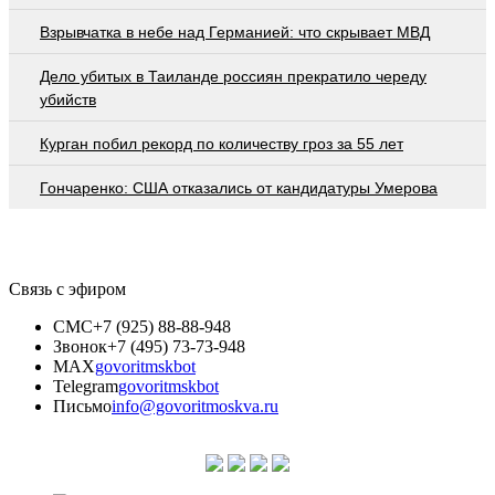
Взрывчатка в небе над Германией: что скрывает МВД
Дело убитых в Таиланде россиян прекратило череду
убийств
Курган побил рекорд по количеству гроз за 55 лет
Гончаренко: США отказались от кандидатуры Умерова
Связь с эфиром
СМС
+7 (925) 88-88-948
Звонок
+7 (495) 73-73-948
MAX
govoritmskbot
Telegram
govoritmskbot
Письмо
info@govoritmoskva.ru