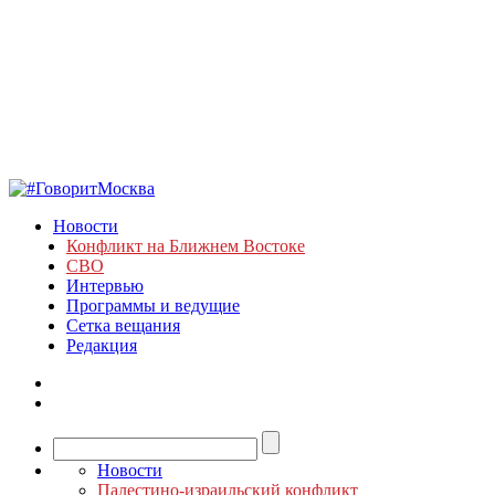
Новости
Конфликт на Ближнем Востоке
СВО
Интервью
Программы и ведущие
Сетка вещания
Редакция
Новости
Палестино-израильский конфликт