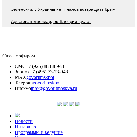
Зеленский: у Украины нет планов возвращать Крым
Арестован миллиардер Валерий Кустов
Связь с эфиром
СМС
+7 (925) 88-88-948
Звонок
+7 (495) 73-73-948
MAX
govoritmskbot
Telegram
govoritmskbot
Письмо
info@govoritmoskva.ru
Новости
Интервью
Программы и ведущие