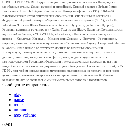
GOVORITMOSKVA.RU. Территория распространения – Российская Федерация и
зарубежные страны. Языки: русский и английский. Главный редактор Бабаян Роман
Георгиевич. Email: info@govoritmoskva.ru. Номер телефона: +7 (495) 950-62-26
*Экстремистские и террористические организации, запрещенные в Российской
Федерации: «Правый сектор», «Украинская повстанческая армия» (УПА), «ИГИЛ»,
«Джабхат Фатх аш-Шам» (бывшая «Джабхат ан-Нусра», «Джебхат ан-Нусра»),
Коалиция исламских группировок «Хайят Тахрир аш-Шам», Национал-Большевистская
партия, «Аль-Каида», «УНА-УНСО», «Талибан», «Меджлис крымско-татарского
народа», «Свидетели Иеговы», «Мизантропик Дивижн», «Братство» Корчинского,
«Артподготовка», Религиозная организация «Управленческий центр Свидетелей Иеговы
в России» и входящие в ее структуру местные религиозные организации.
Информация, размещенная на портале, а именно: текстовые материалы, элементы
дизайна, логотипы, товарные знаки, фотографии, видео и аудио охраняются
законодательством Российской Федерации и международными нормами права и не
могут быть использованы без разрешения правообладателей. Согласно ст.ст. 1274,1275
ГК РФ, при любом использовании материалов, размещенных на портале, в том числе
цитировании, активная гиперссылка на материал является обязательной. Мнение
редакции может не совпадать с мнением отдельных авторов и колумнистов.
Сообщение отправлено
play
pause
mute
unmute
max volume
02:01