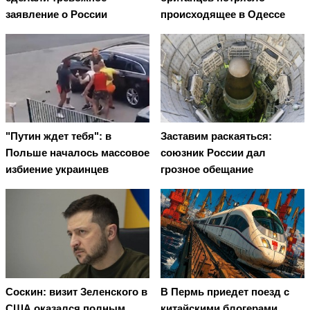
заявление о России
происходящее в Одессе
"Путин ждет тебя": в
Заставим раскаяться:
Польше началось массовое
союзник России дал
избиение украинцев
грозное обещание
Соскин: визит Зеленского в
В Пермь приедет поезд с
США оказался полным
китайскими блогерами