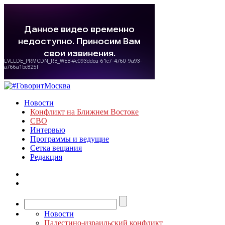
Новости
Конфликт на Ближнем Востоке
СВО
Интервью
Программы и ведущие
Сетка вещания
Редакция
Новости
Палестино-израильский конфликт