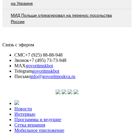
на Украине
МИД Польши отреагировал на перенос посольства
России
Связь с эфиром
СМС
+7 (925) 88-88-948
Звонок
+7 (495) 73-73-948
MAX
govoritmskbot
Telegram
govoritmskbot
Письмо
info@govoritmoskva.ru
Новости
Интервью
Программы и ведущие
Сетка вещания
Мобильное приложение