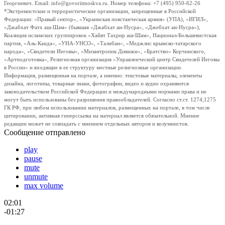
Георгиевич. Email: info@govoritmoskva.ru. Номер телефона: +7 (495) 950-62-26
*Экстремистские и террористические организации, запрещенные в Российской
Федерации: «Правый сектор», «Украинская повстанческая армия» (УПА), «ИГИЛ»,
«Джабхат Фатх аш-Шам» (бывшая «Джабхат ан-Нусра», «Джебхат ан-Нусра»),
Коалиция исламских группировок «Хайят Тахрир аш-Шам», Национал-Большевистская
партия, «Аль-Каида», «УНА-УНСО», «Талибан», «Меджлис крымско-татарского
народа», «Свидетели Иеговы», «Мизантропик Дивижн», «Братство» Корчинского,
«Артподготовка», Религиозная организация «Управленческий центр Свидетелей Иеговы
в России» и входящие в ее структуру местные религиозные организации.
Информация, размещенная на портале, а именно: текстовые материалы, элементы
дизайна, логотипы, товарные знаки, фотографии, видео и аудио охраняются
законодательством Российской Федерации и международными нормами права и не
могут быть использованы без разрешения правообладателей. Согласно ст.ст. 1274,1275
ГК РФ, при любом использовании материалов, размещенных на портале, в том числе
цитировании, активная гиперссылка на материал является обязательной. Мнение
редакции может не совпадать с мнением отдельных авторов и колумнистов.
Сообщение отправлено
play
pause
mute
unmute
max volume
02:01
-01:27