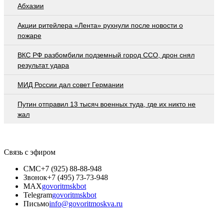
Абхазии
Акции ритейлера «Лента» рухнули после новости о
пожаре
ВКС РФ разбомбили подземный город ССО, дрон снял
результат удара
МИД России дал совет Германии
Путин отправил 13 тысяч военных туда, где их никто не
жал
Связь с эфиром
СМС
+7 (925) 88-88-948
Звонок
+7 (495) 73-73-948
MAX
govoritmskbot
Telegram
govoritmskbot
Письмо
info@govoritmoskva.ru