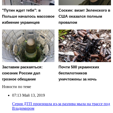
"Путин ждет тебя": в
Соскин: визит Зеленского в
Польше началось массовое
США оказался полным
избиение украинцев
провалом
Заставим раскаяться:
Почти 500 украинских
союзник России дал
беспилотников
грозное обещание
уничтожены за ночь
Новости по теме
07:13
Май 13, 2019
Серия ДТП произошла из-за разлива мыла на трассе под
Владимиром