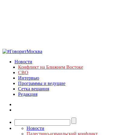
Новости
Конфликт на Ближнем Востоке
СВО
Интервью
Программы и ведущие
Сетка вещания
Редакция
Новости
Палестино-израильский конфликт