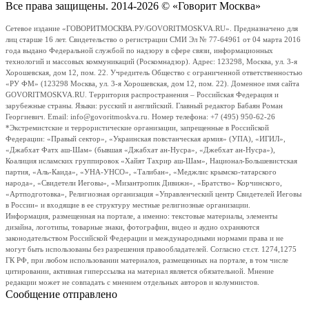
Все права защищены. 2014-2026 © «Говорит Москва»
Сетевое издание «ГОВОРИТМОСКВА.РУ/GOVORITMOSKVA.RU». Предназначено для
лиц старше 16 лет. Свидетельство о регистрации СМИ Эл № 77-64961 от 04 марта 2016
года выдано Федеральной службой по надзору в сфере связи, информационных
технологий и массовых коммуникаций (Роскомнадзор). Адрес: 123298, Москва, ул. 3-я
Хорошевская, дом 12, пом. 22. Учредитель Общество с ограниченной ответственностью
«РУ ФМ» (123298 Москва, ул. 3-я Хорошевская, дом 12, пом. 22). Доменное имя сайта
GOVORITMOSKVA.RU. Территория распространения – Российская Федерация и
зарубежные страны. Языки: русский и английский. Главный редактор Бабаян Роман
Георгиевич. Email: info@govoritmoskva.ru. Номер телефона: +7 (495) 950-62-26
*Экстремистские и террористические организации, запрещенные в Российской
Федерации: «Правый сектор», «Украинская повстанческая армия» (УПА), «ИГИЛ»,
«Джабхат Фатх аш-Шам» (бывшая «Джабхат ан-Нусра», «Джебхат ан-Нусра»),
Коалиция исламских группировок «Хайят Тахрир аш-Шам», Национал-Большевистская
партия, «Аль-Каида», «УНА-УНСО», «Талибан», «Меджлис крымско-татарского
народа», «Свидетели Иеговы», «Мизантропик Дивижн», «Братство» Корчинского,
«Артподготовка», Религиозная организация «Управленческий центр Свидетелей Иеговы
в России» и входящие в ее структуру местные религиозные организации.
Информация, размещенная на портале, а именно: текстовые материалы, элементы
дизайна, логотипы, товарные знаки, фотографии, видео и аудио охраняются
законодательством Российской Федерации и международными нормами права и не
могут быть использованы без разрешения правообладателей. Согласно ст.ст. 1274,1275
ГК РФ, при любом использовании материалов, размещенных на портале, в том числе
цитировании, активная гиперссылка на материал является обязательной. Мнение
редакции может не совпадать с мнением отдельных авторов и колумнистов.
Сообщение отправлено