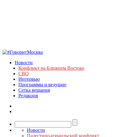
Новости
Конфликт на Ближнем Востоке
СВО
Интервью
Программы и ведущие
Сетка вещания
Редакция
Новости
Палестино-израильский конфликт