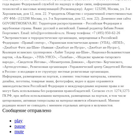
года выдано Федеральной службой по надзору в сфере связи, информационных
технологий и массовых коммуникаций (Роскомнадзор). Адрес: 123298, Москва, ул. 3-я
Хорошевская, дом 12, пом. 22. Учредитель Общество с ограниченной ответственностью
«РУ ФМ» (123298 Москва, ул. 3-я Хорошевская, дом 12, пом. 22). Доменное имя сайта
GOVORITMOSKVA.RU. Территория распространения – Российская Федерация и
зарубежные страны. Языки: русский и английский. Главный редактор Бабаян Роман
Георгиевич. Email: info@govoritmoskva.ru. Номер телефона: +7 (495) 950-62-26
*Экстремистские и террористические организации, запрещенные в Российской
Федерации: «Правый сектор», «Украинская повстанческая армия» (УПА), «ИГИЛ»,
«Джабхат Фатх аш-Шам» (бывшая «Джабхат ан-Нусра», «Джебхат ан-Нусра»),
Коалиция исламских группировок «Хайят Тахрир аш-Шам», Национал-Большевистская
партия, «Аль-Каида», «УНА-УНСО», «Талибан», «Меджлис крымско-татарского
народа», «Свидетели Иеговы», «Мизантропик Дивижн», «Братство» Корчинского,
«Артподготовка», Религиозная организация «Управленческий центр Свидетелей Иеговы
в России» и входящие в ее структуру местные религиозные организации.
Информация, размещенная на портале, а именно: текстовые материалы, элементы
дизайна, логотипы, товарные знаки, фотографии, видео и аудио охраняются
законодательством Российской Федерации и международными нормами права и не
могут быть использованы без разрешения правообладателей. Согласно ст.ст. 1274,1275
ГК РФ, при любом использовании материалов, размещенных на портале, в том числе
цитировании, активная гиперссылка на материал является обязательной. Мнение
редакции может не совпадать с мнением отдельных авторов и колумнистов.
Сообщение отправлено
play
pause
mute