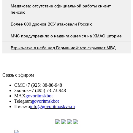
Медякова: отсутствие официальной работы снизит
пенсию
Более 600 дронов ВСУ атаковали Россию
МЧС предупредило о надвигающемся на ХМАО шторме
Взрывчатка в небе над Германией: что скрывает МВД
Связь с эфиром
СМС
+7 (925) 88-88-948
Звонок
+7 (495) 73-73-948
MAX
govoritmskbot
Telegram
govoritmskbot
Письмо
info@govoritmoskva.ru