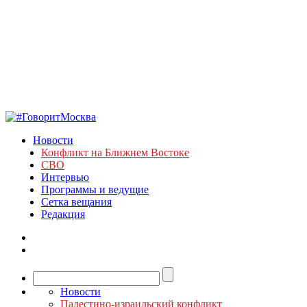
Новости
Конфликт на Ближнем Востоке
СВО
Интервью
Программы и ведущие
Сетка вещания
Редакция
Новости
Палестино-израильский конфликт