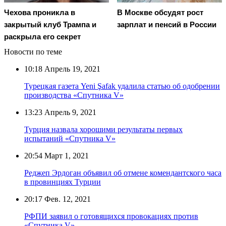
Чехова проникла в
В Москве обсудят рост
закрытый клуб Трампа и
зарплат и пенсий в России
раскрыла его секрет
Новости по теме
10:18
Апрель 19, 2021
Турецкая газета Yeni Şafak удалила статью об одобрении
производства «Спутника V»
13:23
Апрель 9, 2021
Турция назвала хорошими результаты первых
испытаний «Спутника V»
20:54
Март 1, 2021
Реджеп Эрдоган объявил об отмене комендантского часа
в провинциях Турции
20:17
Фев. 12, 2021
РФПИ заявил о готовящихся провокациях против
«Спутника V»