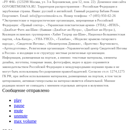
«РУ ФМ» (123298 Москва, ул. 3-я Хорошевская, дом 12, пом. 22). Доменное имя сайта
GOVORITMOSKVA.RU. Территория распространения – Российская Федерация и
зарубежные страны. Языки: русский и английский. Главный редактор Бабаян Роман
Георгиевич. Email: info@govoritmoskva.ru. Номер телефона: +7 (495) 950-62-26
*Экстремистские и террористические организации, запрещенные в Российской
Федерации: «Правый сектор», «Украинская повстанческая армия» (УПА), «ИГИЛ»,
«Джабхат Фатх аш-Шам» (бывшая «Джабхат ан-Нусра», «Джебхат ан-Нусра»),
Коалиция исламских группировок «Хайят Тахрир аш-Шам», Национал-Большевистская
партия, «Аль-Каида», «УНА-УНСО», «Талибан», «Меджлис крымско-татарского
народа», «Свидетели Иеговы», «Мизантропик Дивижн», «Братство» Корчинского,
«Артподготовка», Религиозная организация «Управленческий центр Свидетелей Иеговы
в России» и входящие в ее структуру местные религиозные организации.
Информация, размещенная на портале, а именно: текстовые материалы, элементы
дизайна, логотипы, товарные знаки, фотографии, видео и аудио охраняются
законодательством Российской Федерации и международными нормами права и не
могут быть использованы без разрешения правообладателей. Согласно ст.ст. 1274,1275
ГК РФ, при любом использовании материалов, размещенных на портале, в том числе
цитировании, активная гиперссылка на материал является обязательной. Мнение
редакции может не совпадать с мнением отдельных авторов и колумнистов.
Сообщение отправлено
play
pause
mute
unmute
max volume