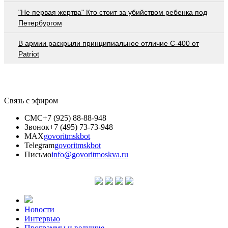
"Не первая жертва" Кто стоит за убийством ребенка под
Петербургом
В армии раскрыли принципиальное отличие С-400 от
Patriot
Связь с эфиром
СМС
+7 (925) 88-88-948
Звонок
+7 (495) 73-73-948
MAX
govoritmskbot
Telegram
govoritmskbot
Письмо
info@govoritmoskva.ru
Новости
Интервью
Программы и ведущие