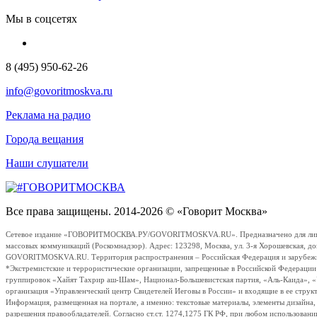
Мы в соцсетях
8 (495) 950-62-26
info@govoritmoskva.ru
Реклама на радио
Города вещания
Наши слушатели
Все права защищены. 2014-2026 © «Говорит Москва»
Сетевое издание «ГОВОРИТМОСКВА.РУ/GOVORITMOSKVA.RU». Предназначено для лиц стар
массовых коммуникаций (Роскомнадзор). Адрес: 123298, Москва, ул. 3-я Хорошевская, д
GOVORITMOSKVA.RU. Территория распространения – Российская Федерация и зарубежные с
*Экстремистские и террористические организации, запрещенные в Российской Федераци
группировок «Хайят Тахрир аш-Шам», Национал-Большевистская партия, «Аль-Каида», 
организация «Управленческий центр Свидетелей Иеговы в России» и входящие в ее струк
Информация, размещенная на портале, а именно: текстовые материалы, элементы дизайна
разрешения правообладателей. Согласно ст.ст. 1274,1275 ГК РФ, при любом использовани