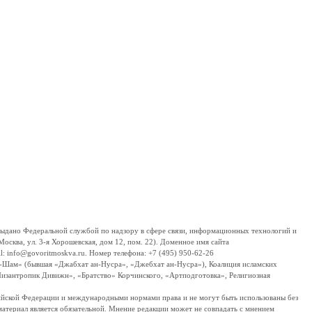
дано Федеральной службой по надзору в сфере связи, информационных технологий и
сква, ул. 3-я Хорошевская, дом 12, пом. 22). Доменное имя сайта
 info@govoritmoskva.ru. Номер телефона: +7 (495) 950-62-26
ш-Шам» (бывшая «Джабхат ан-Нусра», «Джебхат ан-Нусра»), Коалиция исламских
изантропик Дивижн», «Братство» Корчинского, «Артподготовка», Религиозная
ссийской Федерации и международными нормами права и не могут быть использованы без
материал является обязательной. Мнение редакции может не совпадать с мнением