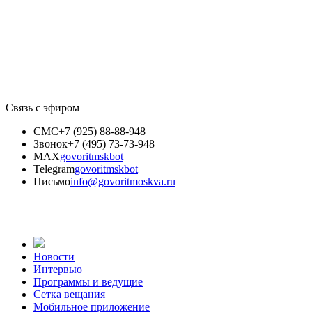
Связь с эфиром
СМС
+7 (925) 88-88-948
Звонок
+7 (495) 73-73-948
MAX
govoritmskbot
Telegram
govoritmskbot
Письмо
info@govoritmoskva.ru
Новости
Интервью
Программы и ведущие
Сетка вещания
Мобильное приложение