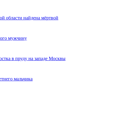
ой области найдена мёртвой
вого мужчину
остка в пруду на западе Москвы
етнего мальчика