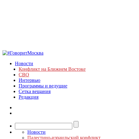
Новости
Конфликт на Ближнем Востоке
СВО
Интервью
Программы и ведущие
Сетка вещания
Редакция
Новости
Палестино-израильский конфликт