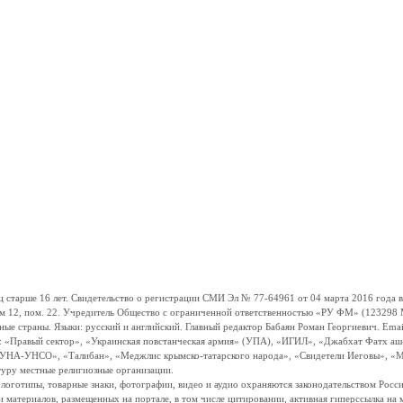
ше 16 лет. Свидетельство о регистрации СМИ Эл № 77-64961 от 04 марта 2016 года вы
ом 12, пом. 22. Учредитель Общество с ограниченной ответственностью «РУ ФМ» (123298 Мо
траны. Языки: русский и английский. Главный редактор Бабаян Роман Георгиевич. Email:
и: «Правый сектор», «Украинская повстанческая армия» (УПА), «ИГИЛ», «Джабхат Фатх а
«УНА-УНСО», «Талибан», «Меджлис крымско-татарского народа», «Свидетели Иеговы», «М
туру местные религиозные организации.
, логотипы, товарные знаки, фотографии, видео и аудио охраняются законодательством Ро
и материалов, размещенных на портале, в том числе цитировании, активная гиперссылка на 