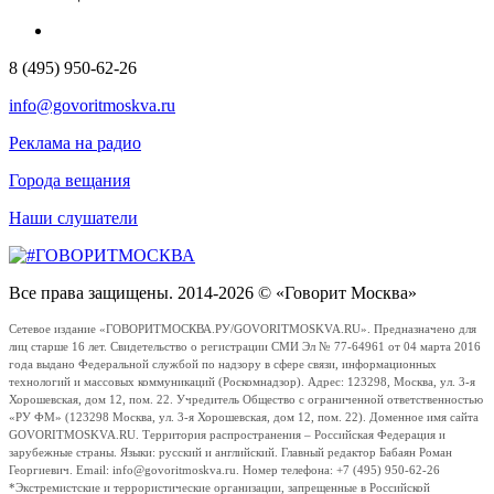
8 (495) 950-62-26
info@govoritmoskva.ru
Реклама на радио
Города вещания
Наши слушатели
Все права защищены. 2014-2026 © «Говорит Москва»
Сетевое издание «ГОВОРИТМОСКВА.РУ/GOVORITMOSKVA.RU». Предназначено для
лиц старше 16 лет. Свидетельство о регистрации СМИ Эл № 77-64961 от 04 марта 2016
года выдано Федеральной службой по надзору в сфере связи, информационных
технологий и массовых коммуникаций (Роскомнадзор). Адрес: 123298, Москва, ул. 3-я
Хорошевская, дом 12, пом. 22. Учредитель Общество с ограниченной ответственностью
«РУ ФМ» (123298 Москва, ул. 3-я Хорошевская, дом 12, пом. 22). Доменное имя сайта
GOVORITMOSKVA.RU. Территория распространения – Российская Федерация и
зарубежные страны. Языки: русский и английский. Главный редактор Бабаян Роман
Георгиевич. Email: info@govoritmoskva.ru. Номер телефона: +7 (495) 950-62-26
*Экстремистские и террористические организации, запрещенные в Российской