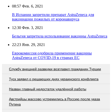
08:57
Фев. 6, 2021
В Испании запретили препарат AstraZeneca для
вакцинации пожилых от коронавируса
12:30
Фев. 3, 2021
Бельгия запретила использование вакцины AstraZeneca
22:23
Янв. 29, 2021
Еврокомиссия одобрила применение вакцины
AstraZeneca от COVID-19 в странах ЕС
Службу внешней разведки возглавил гражданин Турции
Туск заявил о решающих днях украинского конфликта
Назван главный недостаток удалённой работы
Австрийцы массово устремились в Россию после указа
Путина