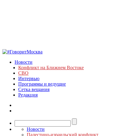
Новости
Конфликт на Ближнем Востоке
СВО
Интервью
Программы и ведущие
Сетка вещания
Редакция
Новости
Палестино-израильский конфликт