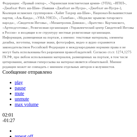
Федерации: «Правый сектор», «Украинская повстанческая армия» (УПА), «ИГИЛ»,
«Джабхат Фатх аш-Шам» (бывшая «Джабхат ан-Нусра», «Джебхат ан-Нусра»),
Коалиция исламских группировок «Хайят Тахрир аш-Шам», Национал-Большевистская
партия, «Аль-Каида», «УНА-УНСО», «Талибан», «Меджлис крымско-татарского
народа», «Свидетели Иеговы», «Мизантропик Дивижн», «Братство» Корчинского,
«Артподготовка», Религиозная организация «Управленческий центр Свидетелей Иеговы
в России» и входящие в ее структуру местные религиозные организации.
Информация, размещенная на портале, а именно: текстовые материалы, элементы
дизайна, логотипы, товарные знаки, фотографии, видео и аудио охраняются
законодательством Российской Федерации и международными нормами права и не
могут быть использованы без разрешения правообладателей. Согласно ст.ст. 1274,1275
ГК РФ, при любом использовании материалов, размещенных на портале, в том числе
цитировании, активная гиперссылка на материал является обязательной. Мнение
редакции может не совпадать с мнением отдельных авторов и колумнистов.
Сообщение отправлено
play
pause
mute
unmute
max volume
02:01
-01:27
repeat off