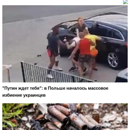
"Путин ждет тебя": в Польше началось массовое
избиение украинцев