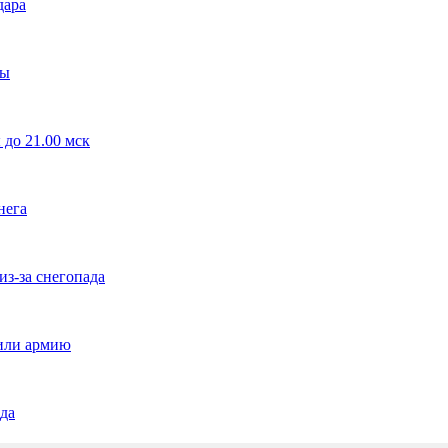
дара
ды
до 21.00 мск
нега
из-за снегопада
сили армию
ада