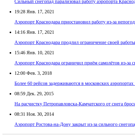
Сильный снегопад парализовал работу аэропорта Красно
19:28
Янв. 17, 2021
Аэропорт Краснодара приостановил работу из-за непого
14:16
Янв. 17, 2021
Аэропорт Краснодара продлил ограничение своей работы 
15:46
Янв. 10, 2021
Аэропорт Краснодара ограничил приём самолётов из-за с
12:00
Фев. 3, 2018
Более 60 рейсов задерживаются в московских аэропортах 
08:59
Дек. 29, 2015
На расчистку Петропавловска-Камчатского от снега бро
08:31
Ноя. 30, 2014
Аэропорт Ростова-на-Дону закрыт из-за сильного снегоп