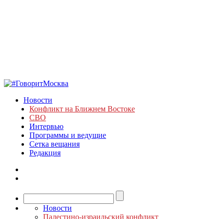
Новости
Конфликт на Ближнем Востоке
СВО
Интервью
Программы и ведущие
Сетка вещания
Редакция
Новости
Палестино-израильский конфликт