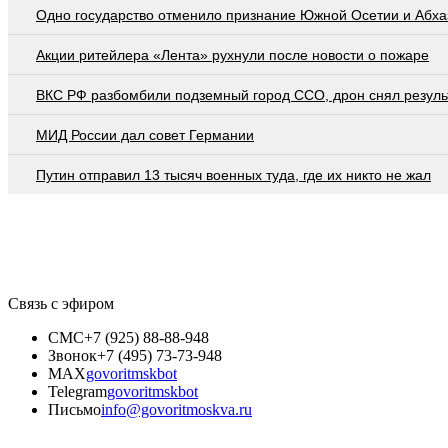
Одно государство отменило признание Южной Осетии и Абха
Акции ритейлера «Лента» рухнули после новости о пожаре
ВКС РФ разбомбили подземный город ССО, дрон снял резуль
МИД России дал совет Германии
Путин отправил 13 тысяч военных туда, где их никто не жал
Связь с эфиром
СМС
+7 (925) 88-88-948
Звонок
+7 (495) 73-73-948
MAX
govoritmskbot
Telegram
govoritmskbot
Письмо
info@govoritmoskva.ru