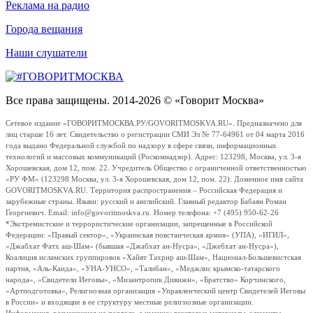
Реклама на радио
Города вещания
Наши слушатели
Все права защищены. 2014-2026 © «Говорит Москва»
Сетевое издание «ГОВОРИТМОСКВА.РУ/GOVORITMOSKVA.RU». Предназначено для
лиц старше 16 лет. Свидетельство о регистрации СМИ Эл № 77-64961 от 04 марта 2016
года выдано Федеральной службой по надзору в сфере связи, информационных
технологий и массовых коммуникаций (Роскомнадзор). Адрес: 123298, Москва, ул. 3-я
Хорошевская, дом 12, пом. 22. Учредитель Общество с ограниченной ответственностью
«РУ ФМ» (123298 Москва, ул. 3-я Хорошевская, дом 12, пом. 22). Доменное имя сайта
GOVORITMOSKVA.RU. Территория распространения – Российская Федерация и
зарубежные страны. Языки: русский и английский. Главный редактор Бабаян Роман
Георгиевич. Email: info@govoritmoskva.ru. Номер телефона: +7 (495) 950-62-26
*Экстремистские и террористические организации, запрещенные в Российской
Федерации: «Правый сектор», «Украинская повстанческая армия» (УПА), «ИГИЛ»,
«Джабхат Фатх аш-Шам» (бывшая «Джабхат ан-Нусра», «Джебхат ан-Нусра»),
Коалиция исламских группировок «Хайят Тахрир аш-Шам», Национал-Большевистская
партия, «Аль-Каида», «УНА-УНСО», «Талибан», «Меджлис крымско-татарского
народа», «Свидетели Иеговы», «Мизантропик Дивижн», «Братство» Корчинского,
«Артподготовка», Религиозная организация «Управленческий центр Свидетелей Иеговы
в России» и входящие в ее структуру местные религиозные организации.