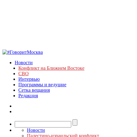
Новости
Конфликт на Ближнем Востоке
СВО
Интервью
Программы и ведущие
Сетка вещания
Редакция
Новости
Палестино-израильский конфликт