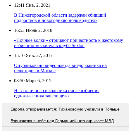
12:41
Янв. 2, 2021
В Нижегородской области задержан сбивший
подростков в новогоднюю ночь водитель
16:53
Июль 2, 2018
«Ночные волки» отрицают причастность к жестокому
избиению москвича в клубе Sexton
15:10
Янв. 27, 2017
Опубликовано видео наезда внедорожника на
пешеходов в Москве
08:50
Март 6, 2015
На столичного школьника после избиения
одноклассника завели дело
Европа отворачивается: Тихановскую унизили в Польше
Взрывчатка в небе над Германией: что скрывает МВД