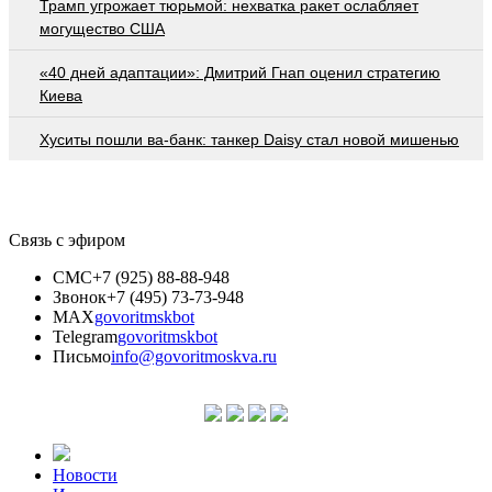
Трамп угрожает тюрьмой: нехватка ракет ослабляет
могущество США
«40 дней адаптации»: Дмитрий Гнап оценил стратегию
Киева
Хуситы пошли ва-банк: танкер Daisy стал новой мишенью
Связь с эфиром
СМС
+7 (925) 88-88-948
Звонок
+7 (495) 73-73-948
MAX
govoritmskbot
Telegram
govoritmskbot
Письмо
info@govoritmoskva.ru
Новости