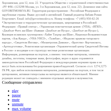
Хорошевская, дом 12, пом. 22. Учредитель Общество с ограниченной ответственностью
«РУ ФМ» (123298 Москва, ул. 3-я Хорошевская, дом 12, пом. 22). Доменное имя сайта
GOVORITMOSKVA.RU. Территория распространения – Российская Федерация и
зарубежные страны. Языки: русский и английский. Главный редактор Бабаян Роман
Георгиевич. Email: info@govoritmoskva.ru. Номер телефона: +7 (495) 950-62-26
*Экстремистские и террористические организации, запрещенные в Российской
Федерации: «Правый сектор», «Украинская повстанческая армия» (УПА), «ИГИЛ»,
«Джабхат Фатх аш-Шам» (бывшая «Джабхат ан-Нусра», «Джебхат ан-Нусра»),
Коалиция исламских группировок «Хайят Тахрир аш-Шам», Национал-Большевистская
партия, «Аль-Каида», «УНА-УНСО», «Талибан», «Меджлис крымско-татарского
народа», «Свидетели Иеговы», «Мизантропик Дивижн», «Братство» Корчинского,
«Артподготовка», Религиозная организация «Управленческий центр Свидетелей Иеговы
в России» и входящие в ее структуру местные религиозные организации.
Информация, размещенная на портале, а именно: текстовые материалы, элементы
дизайна, логотипы, товарные знаки, фотографии, видео и аудио охраняются
законодательством Российской Федерации и международными нормами права и не
могут быть использованы без разрешения правообладателей. Согласно ст.ст. 1274,1275
ГК РФ, при любом использовании материалов, размещенных на портале, в том числе
цитировании, активная гиперссылка на материал является обязательной. Мнение
редакции может не совпадать с мнением отдельных авторов и колумнистов.
Сообщение отправлено
play
pause
mute
unmute
max volume