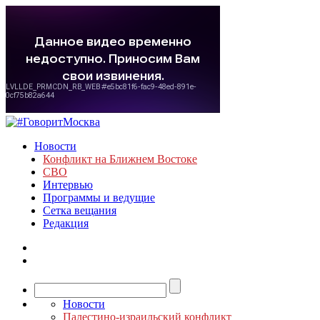
Новости
Конфликт на Ближнем Востоке
СВО
Интервью
Программы и ведущие
Сетка вещания
Редакция
Новости
Палестино-израильский конфликт