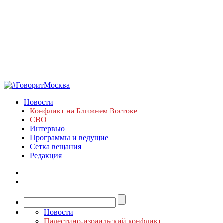
Новости
Конфликт на Ближнем Востоке
СВО
Интервью
Программы и ведущие
Сетка вещания
Редакция
Новости
Палестино-израильский конфликт