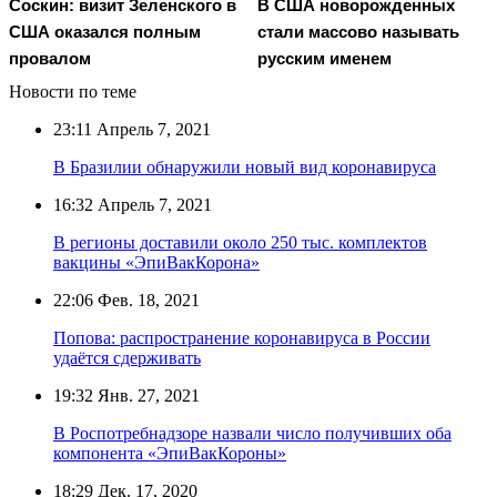
Соскин: визит Зеленского в
В США новорожденных
США оказался полным
стали массово называть
провалом
русским именем
Новости по теме
23:11
Апрель 7, 2021
В Бразилии обнаружили новый вид коронавируса
16:32
Апрель 7, 2021
В регионы доставили около 250 тыс. комплектов
вакцины «ЭпиВакКорона»
22:06
Фев. 18, 2021
Попова: распространение коронавируса в России
удаётся сдерживать
19:32
Янв. 27, 2021
В Роспотребнадзоре назвали число получивших оба
компонента «ЭпиВакКороны»
18:29
Дек. 17, 2020