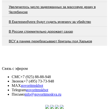
Увеличилось число задержанных за массовую драку в
Челябинске
В Екатеринбурге будут судить мужчину за убийство
В России стремительно дорожает сахар
ВСУ в панике перебрасывают бригады под Харьков
Связь с эфиром
СМС
+7 (925) 88-88-948
Звонок
+7 (495) 73-73-948
MAX
govoritmskbot
Telegram
govoritmskbot
Письмо
info@govoritmoskva.ru