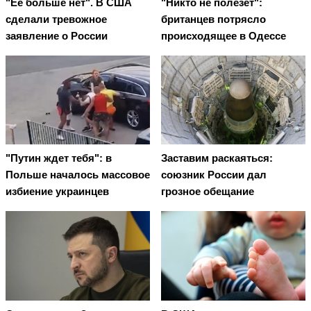
"Ее больше нет". В США
"Никто не полезет":
сделали тревожное
британцев потрясло
заявление о России
происходящее в Одессе
"Путин ждет тебя": в
Заставим раскаяться:
Польше началось массовое
союзник России дал
избиение украинцев
грозное обещание