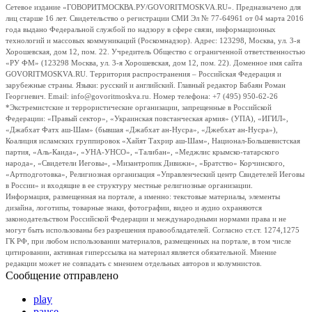
Сетевое издание «ГОВОРИТМОСКВА.РУ/GOVORITMOSKVA.RU». Предназначено для
лиц старше 16 лет. Свидетельство о регистрации СМИ Эл № 77-64961 от 04 марта 2016
года выдано Федеральной службой по надзору в сфере связи, информационных
технологий и массовых коммуникаций (Роскомнадзор). Адрес: 123298, Москва, ул. 3-я
Хорошевская, дом 12, пом. 22. Учредитель Общество с ограниченной ответственностью
«РУ ФМ» (123298 Москва, ул. 3-я Хорошевская, дом 12, пом. 22). Доменное имя сайта
GOVORITMOSKVA.RU. Территория распространения – Российская Федерация и
зарубежные страны. Языки: русский и английский. Главный редактор Бабаян Роман
Георгиевич. Email: info@govoritmoskva.ru. Номер телефона: +7 (495) 950-62-26
*Экстремистские и террористические организации, запрещенные в Российской
Федерации: «Правый сектор», «Украинская повстанческая армия» (УПА), «ИГИЛ»,
«Джабхат Фатх аш-Шам» (бывшая «Джабхат ан-Нусра», «Джебхат ан-Нусра»),
Коалиция исламских группировок «Хайят Тахрир аш-Шам», Национал-Большевистская
партия, «Аль-Каида», «УНА-УНСО», «Талибан», «Меджлис крымско-татарского
народа», «Свидетели Иеговы», «Мизантропик Дивижн», «Братство» Корчинского,
«Артподготовка», Религиозная организация «Управленческий центр Свидетелей Иеговы
в России» и входящие в ее структуру местные религиозные организации.
Информация, размещенная на портале, а именно: текстовые материалы, элементы
дизайна, логотипы, товарные знаки, фотографии, видео и аудио охраняются
законодательством Российской Федерации и международными нормами права и не
могут быть использованы без разрешения правообладателей. Согласно ст.ст. 1274,1275
ГК РФ, при любом использовании материалов, размещенных на портале, в том числе
цитировании, активная гиперссылка на материал является обязательной. Мнение
редакции может не совпадать с мнением отдельных авторов и колумнистов.
Сообщение отправлено
play
pause