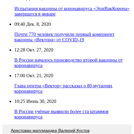
Испытания вакцины от коронавируса «ЭпиВакКорона»
завершатся в январе
09:40
Дек. 8, 2020
Почти 770 человек получили первый компонент
вакцины «Вектора» от COVID-19
12:28
Окт. 27, 2020
В России началось производство второй вакцины от
коронавируса
17:00
Окт. 21, 2020
Глава центра «Вектор» рассказал о 80 мутациях
коронавируса
10:25
Июнь 30, 2020
В России учёные выявили более ста штаммов
коронавируса
Арестован миллиардер Валерий Кустов