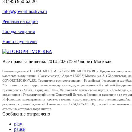
8 (495) 950-62-26
info@govoritmoskva.ru
Реклама на радио
Города вещания
Наши слушатели
Все права защищены. 2014-2026 © «Говорит Москва»
Сетевое издание «ГОВОРИТМОСКВА.РУ/GOVORITMOSKVA.RU». Предназначено для лиц стар
массовых коммуникаций (Роскомнадзор). Адрес: 123298, Москва, ул. 3-я Хорошевская, д
GOVORITMOSKVA.RU. Территория распространения – Российская Федерация и зарубежные с
*Экстремистские и террористические организации, запрещенные в Российской Федераци
группировок «Хайят Тахрир аш-Шам», Национал-Большевистская партия, «Аль-Каида», 
организация «Управленческий центр Свидетелей Иеговы в России» и входящие в ее струк
Информация, размещенная на портале, а именно: текстовые материалы, элементы дизайна
разрешения правообладателей. Согласно ст.ст. 1274,1275 ГК РФ, при любом использовани
отдельных авторов и колумнистов.
Сообщение отправлено
play
pause