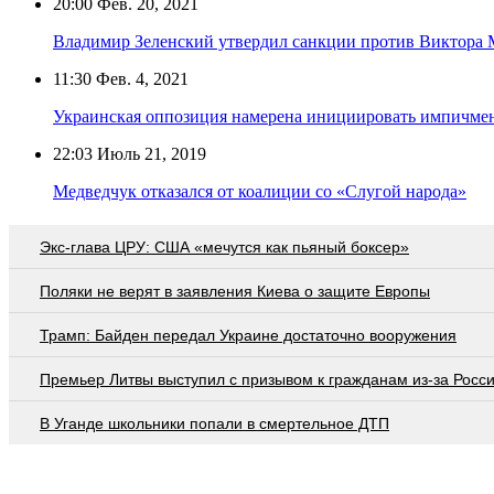
20:00
Фев. 20, 2021
Владимир Зеленский утвердил санкции против Виктора 
11:30
Фев. 4, 2021
Украинская оппозиция намерена инициировать импичме
22:03
Июль 21, 2019
Медведчук отказался от коалиции со «Слугой народа»
Экс-глава ЦРУ: США «мечутся как пьяный боксер»
Поляки не верят в заявления Киева о защите Европы
Трамп: Байден передал Украине достаточно вооружения
Премьер Литвы выступил с призывом к гражданам из-за Росс
В Уганде школьники попали в смертельное ДТП