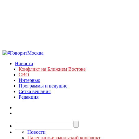
Новости
Конфликт на Ближнем Востоке
СВО
Интервью
Программы и ведущие
Сетка вещания
Редакция
Новости
Палестино-израильский конфликт