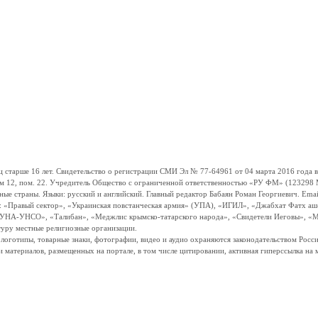
ше 16 лет. Свидетельство о регистрации СМИ Эл № 77-64961 от 04 марта 2016 года вы
ом 12, пом. 22. Учредитель Общество с ограниченной ответственностью «РУ ФМ» (123298 Мо
траны. Языки: русский и английский. Главный редактор Бабаян Роман Георгиевич. Email:
и: «Правый сектор», «Украинская повстанческая армия» (УПА), «ИГИЛ», «Джабхат Фатх а
«УНА-УНСО», «Талибан», «Меджлис крымско-татарского народа», «Свидетели Иеговы», «М
туру местные религиозные организации.
, логотипы, товарные знаки, фотографии, видео и аудио охраняются законодательством Ро
и материалов, размещенных на портале, в том числе цитировании, активная гиперссылка на 