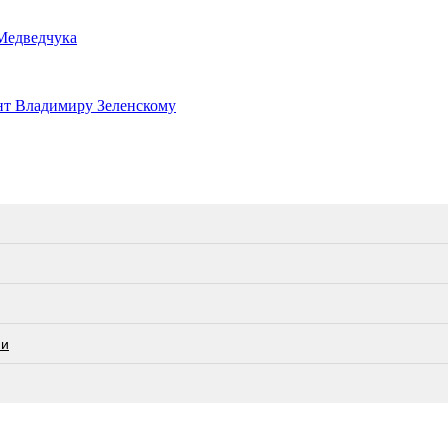
Медведчука
нт Владимиру Зеленскому
ии