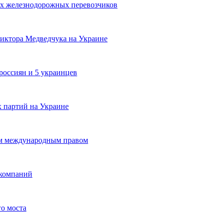
их железнодорожных перевозчиков
Виктора Медведчука на Украине
россиян и 5 украинцев
 партий на Украине
ем международным правом
 компаний
го моста