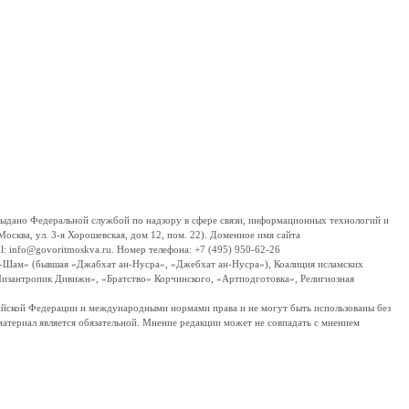
дано Федеральной службой по надзору в сфере связи, информационных технологий и
сква, ул. 3-я Хорошевская, дом 12, пом. 22). Доменное имя сайта
 info@govoritmoskva.ru. Номер телефона: +7 (495) 950-62-26
ш-Шам» (бывшая «Джабхат ан-Нусра», «Джебхат ан-Нусра»), Коалиция исламских
изантропик Дивижн», «Братство» Корчинского, «Артподготовка», Религиозная
ссийской Федерации и международными нормами права и не могут быть использованы без
материал является обязательной. Мнение редакции может не совпадать с мнением