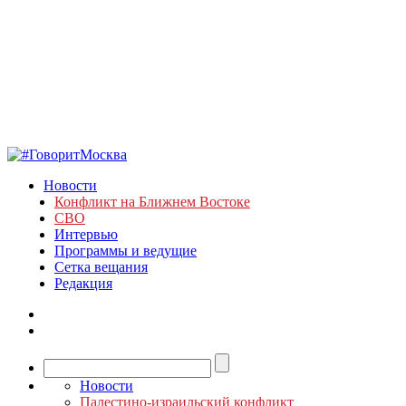
Новости
Конфликт на Ближнем Востоке
СВО
Интервью
Программы и ведущие
Сетка вещания
Редакция
Новости
Палестино-израильский конфликт