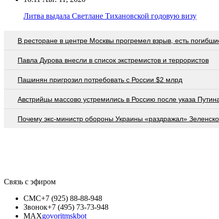
Литва выдала Светлане Тихановской годовую визу
В ресторане в центре Москвы прогремел взрыв, есть погибши
Павла Дурова внесли в список экстремистов и террористов
Пашинян пригрозил потребовать c России $2 млрд
Австрийцы массово устремились в Россию после указа Путин
Почему экс-министр обороны Украины «раздражал» Зеленско
Связь с эфиром
СМС
+7 (925) 88-88-948
Звонок
+7 (495) 73-73-948
MAX
govoritmskbot