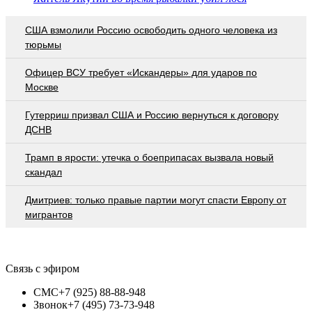
США взмолили Россию освободить одного человека из
тюрьмы
Офицер ВСУ требует «Искандеры» для ударов по
Москве
Гутерриш призвал США и Россию вернуться к договору
ДСНВ
Трамп в ярости: утечка о боеприпасах вызвала новый
скандал
Дмитриев: только правые партии могут спасти Европу от
мигрантов
Связь с эфиром
СМС
+7 (925) 88-88-948
Звонок
+7 (495) 73-73-948