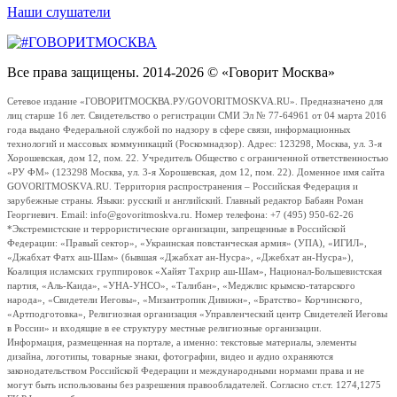
Наши слушатели
Все права защищены. 2014-2026 © «Говорит Москва»
Сетевое издание «ГОВОРИТМОСКВА.РУ/GOVORITMOSKVA.RU». Предназначено для
лиц старше 16 лет. Свидетельство о регистрации СМИ Эл № 77-64961 от 04 марта 2016
года выдано Федеральной службой по надзору в сфере связи, информационных
технологий и массовых коммуникаций (Роскомнадзор). Адрес: 123298, Москва, ул. 3-я
Хорошевская, дом 12, пом. 22. Учредитель Общество с ограниченной ответственностью
«РУ ФМ» (123298 Москва, ул. 3-я Хорошевская, дом 12, пом. 22). Доменное имя сайта
GOVORITMOSKVA.RU. Территория распространения – Российская Федерация и
зарубежные страны. Языки: русский и английский. Главный редактор Бабаян Роман
Георгиевич. Email: info@govoritmoskva.ru. Номер телефона: +7 (495) 950-62-26
*Экстремистские и террористические организации, запрещенные в Российской
Федерации: «Правый сектор», «Украинская повстанческая армия» (УПА), «ИГИЛ»,
«Джабхат Фатх аш-Шам» (бывшая «Джабхат ан-Нусра», «Джебхат ан-Нусра»),
Коалиция исламских группировок «Хайят Тахрир аш-Шам», Национал-Большевистская
партия, «Аль-Каида», «УНА-УНСО», «Талибан», «Меджлис крымско-татарского
народа», «Свидетели Иеговы», «Мизантропик Дивижн», «Братство» Корчинского,
«Артподготовка», Религиозная организация «Управленческий центр Свидетелей Иеговы
в России» и входящие в ее структуру местные религиозные организации.
Информация, размещенная на портале, а именно: текстовые материалы, элементы
дизайна, логотипы, товарные знаки, фотографии, видео и аудио охраняются
законодательством Российской Федерации и международными нормами права и не
могут быть использованы без разрешения правообладателей. Согласно ст.ст. 1274,1275