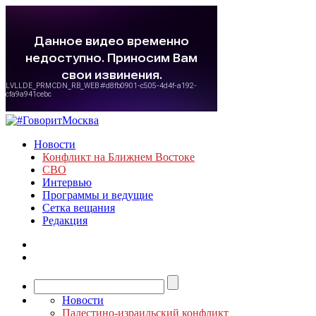
Новости
Конфликт на Ближнем Востоке
СВО
Интервью
Программы и ведущие
Сетка вещания
Редакция
Новости
Палестино-израильский конфликт