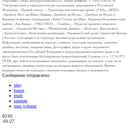
Георгиевич. Email: info@govoritmoskva.ru. Номер телефона: +7 (495) 950-62-26
*Экстремистские и террористические организации, запрещенные в Российской
Федерации: «Правый сектор», «Украинская повстанческая армия» (УПА), «ИГИЛ»,
«Джабхат Фатх аш-Шам» (бывшая «Джабхат ан-Нусра», «Джебхат ан-Нусра»),
Коалиция исламских группировок «Хайят Тахрир аш-Шам», Национал-Большевистская
партия, «Аль-Каида», «УНА-УНСО», «Талибан», «Меджлис крымско-татарского
народа», «Свидетели Иеговы», «Мизантропик Дивижн», «Братство» Корчинского,
«Артподготовка», Религиозная организация «Управленческий центр Свидетелей Иеговы
в России» и входящие в ее структуру местные религиозные организации.
Информация, размещенная на портале, а именно: текстовые материалы, элементы
дизайна, логотипы, товарные знаки, фотографии, видео и аудио охраняются
законодательством Российской Федерации и международными нормами права и не
могут быть использованы без разрешения правообладателей. Согласно ст.ст. 1274,1275
ГК РФ, при любом использовании материалов, размещенных на портале, в том числе
цитировании, активная гиперссылка на материал является обязательной. Мнение
редакции может не совпадать с мнением отдельных авторов и колумнистов.
Сообщение отправлено
play
pause
mute
unmute
max volume
02:01
-01:27