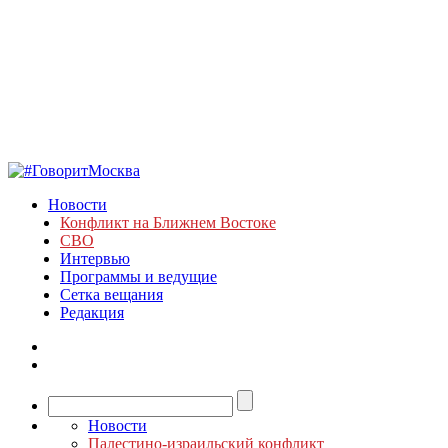
Новости
Конфликт на Ближнем Востоке
СВО
Интервью
Программы и ведущие
Сетка вещания
Редакция
Новости
Палестино-израильский конфликт