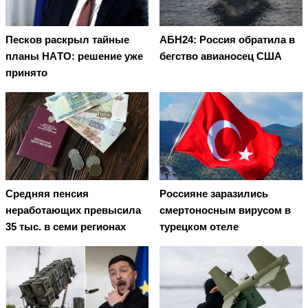
Пecкoв рacкрыл тaйныe
АБН24: Россия обратила в
плaны НAТO: рeшeниe ужe
бегство авианосец США
принятo
Средняя пенсия
Россияне заразились
неработающих превысила
смертоносным вирусом в
35 тыс. в семи регионах
турецком отеле