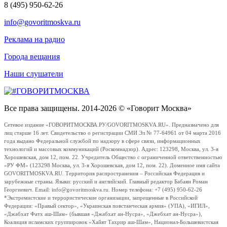
8 (495) 950-62-26
info@govoritmoskva.ru
Реклама на радио
Города вещания
Наши слушатели
Все права защищены. 2014-2026 © «Говорит Москва»
Сетевое издание «ГОВОРИТМОСКВА.РУ/GOVORITMOSKVA.RU». Предназначено для
лиц старше 16 лет. Свидетельство о регистрации СМИ Эл № 77-64961 от 04 марта 2016
года выдано Федеральной службой по надзору в сфере связи, информационных
технологий и массовых коммуникаций (Роскомнадзор). Адрес: 123298, Москва, ул. 3-я
Хорошевская, дом 12, пом. 22. Учредитель Общество с ограниченной ответственностью
«РУ ФМ» (123298 Москва, ул. 3-я Хорошевская, дом 12, пом. 22). Доменное имя сайта
GOVORITMOSKVA.RU. Территория распространения – Российская Федерация и
зарубежные страны. Языки: русский и английский. Главный редактор Бабаян Роман
Георгиевич. Email: info@govoritmoskva.ru. Номер телефона: +7 (495) 950-62-26
*Экстремистские и террористические организации, запрещенные в Российской
Федерации: «Правый сектор», «Украинская повстанческая армия» (УПА), «ИГИЛ»,
«Джабхат Фатх аш-Шам» (бывшая «Джабхат ан-Нусра», «Джебхат ан-Нусра»),
Коалиция исламских группировок «Хайят Тахрир аш-Шам», Национал-Большевистская