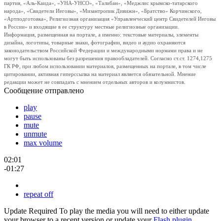
партия, «Аль-Каида», «УНА-УНСО», «Талибан», «Меджлис крымско-татарского
народа», «Свидетели Иеговы», «Мизантропик Дивижн», «Братство» Корчинского,
«Артподготовка», Религиозная организация «Управленческий центр Свидетелей Иеговы
в России» и входящие в ее структуру местные религиозные организации.
Информация, размещенная на портале, а именно: текстовые материалы, элементы
дизайна, логотипы, товарные знаки, фотографии, видео и аудио охраняются
законодательством Российской Федерации и международными нормами права и не
могут быть использованы без разрешения правообладателей. Согласно ст.ст. 1274,1275
ГК РФ, при любом использовании материалов, размещенных на портале, в том числе
цитировании, активная гиперссылка на материал является обязательной. Мнение
редакции может не совпадать с мнением отдельных авторов и колумнистов.
Сообщение отправлено
play
pause
mute
unmute
max volume
02:01
-01:27
repeat off
Update Required
To play the media you will need to either update
your browser to a recent version or update your
Flash plugin
.