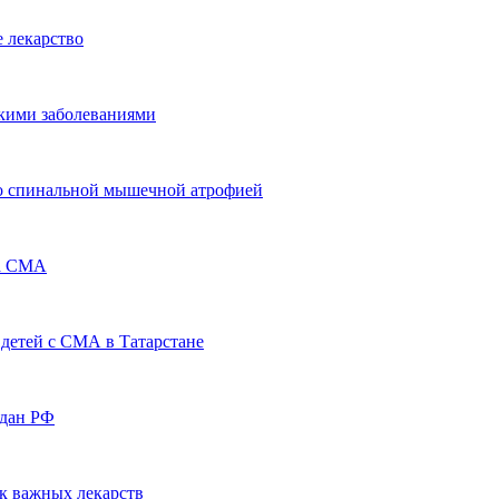
е лекарство
дкими заболеваниями
со спинальной мышечной атрофией
на СМА
я детей с СМА в Татарстане
ждан РФ
к важных лекарств