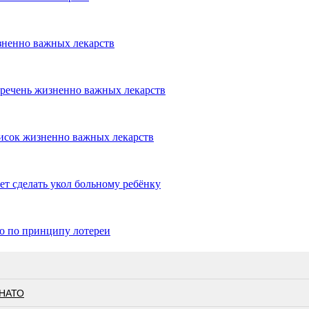
зненно важных лекарств
речень жизненно важных лекарств
исок жизненно важных лекарств
т сделать укол больному ребёнку
но по принципу лотереи
 НАТО