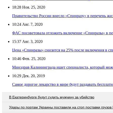
18:28
Ноя. 25, 2020
Правительство России внесло «Спинразу» в перечень жи
10:24
Авг. 7, 2020
ФАС посоветовала отложить включение «Спинразы» в пе
15:37
Авг. 3, 2020
Цена «Спинразы» снизится на 25% после включения в сп
10:46
Фев. 25, 2020
Минздрав Калининграда ищет специалиста, который може
16:29
Дек. 20, 2019
Самое дорогое лекарство в мире будут раздавать бесплат
В Екатеринбурге будут судить мужчину за убийство
Удары по портам Украины поставили на стоп поставки грузов