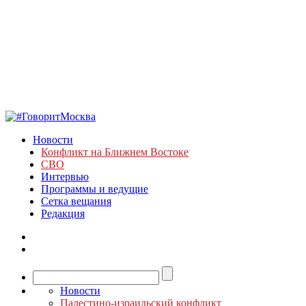
Новости
Конфликт на Ближнем Востоке
СВО
Интервью
Программы и ведущие
Сетка вещания
Редакция
Новости
Палестино-израильский конфликт