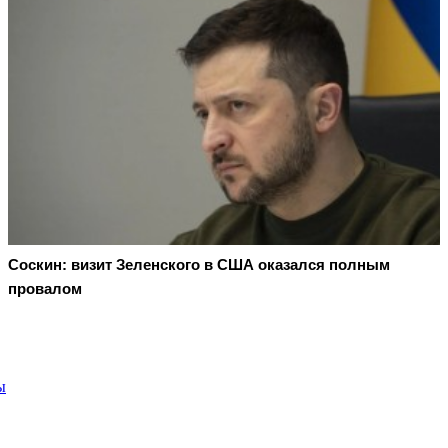
Соскин: визит Зеленского в США оказался полным
провалом
ы