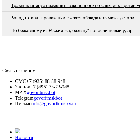
Трамп планирует изменить законопроект о санкциях против Р
Запад готовит провокации с «лженаблюдателями» - детали
По бежавшему из России Надеждину* нанесли новый удар
Связь с эфиром
СМС
+7 (925) 88-88-948
Звонок
+7 (495) 73-73-948
MAX
govoritmskbot
Telegram
govoritmskbot
Письмо
info@govoritmoskva.ru
Новости