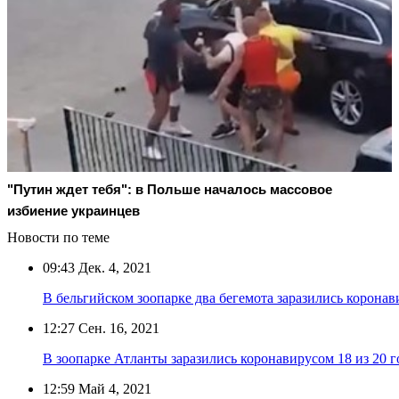
"Путин ждет тебя": в Польше началось массовое
избиение украинцев
Новости по теме
09:43
Дек. 4, 2021
В бельгийском зоопарке два бегемота заразились корона
12:27
Сен. 16, 2021
В зоопарке Атланты заразились коронавирусом 18 из 20 
12:59
Май 4, 2021