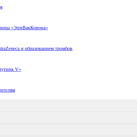
ом
акцины «ЭпиВакКорона»
traZeneca и образованием тромбов
путник V»
тителям