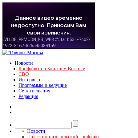
Новости
Конфликт на Ближнем Востоке
СВО
Интервью
Программы и ведущие
Сетка вещания
Редакция
Новости
Палестино-израильский конфликт