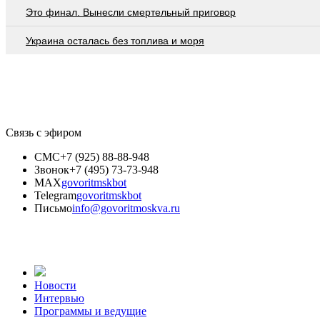
Это финал. Вынесли смертельный приговор
Украина осталась без топлива и моря
Связь с эфиром
СМС
+7 (925) 88-88-948
Звонок
+7 (495) 73-73-948
MAX
govoritmskbot
Telegram
govoritmskbot
Письмо
info@govoritmoskva.ru
Новости
Интервью
Программы и ведущие