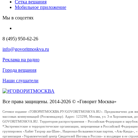
Сетка вещания
Мобильное приложение
Мы в соцсетях
8 (495) 950-62-26
info@govoritmoskva.ru
Реклама на радио
Города вещания
Наши слушатели
Все права защищены. 2014-2026 © «Говорит Москва»
Сетевое издание «ГОВОРИТМОСКВА.РУ/GOVORITMOSKVA.RU». Предназначено для лиц стар
массовых коммуникаций (Роскомнадзор). Адрес: 123298, Москва, ул. 3-я Хорошевская, д
GOVORITMOSKVA.RU. Территория распространения – Российская Федерация и зарубежные с
*Экстремистские и террористические организации, запрещенные в Российской Федераци
группировок «Хайят Тахрир аш-Шам», Национал-Большевистская партия, «Аль-Каида», 
организация «Управленческий центр Свидетелей Иеговы в России» и входящие в ее струк