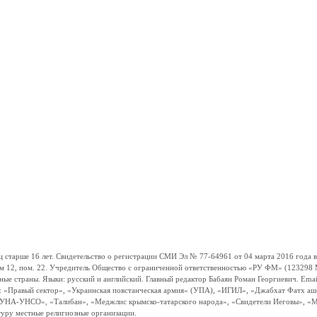
ше 16 лет. Свидетельство о регистрации СМИ Эл № 77-64961 от 04 марта 2016 года вы
ом 12, пом. 22. Учредитель Общество с ограниченной ответственностью «РУ ФМ» (123298 Мо
траны. Языки: русский и английский. Главный редактор Бабаян Роман Георгиевич. Email:
и: «Правый сектор», «Украинская повстанческая армия» (УПА), «ИГИЛ», «Джабхат Фатх а
«УНА-УНСО», «Талибан», «Меджлис крымско-татарского народа», «Свидетели Иеговы», «М
туру местные религиозные организации.