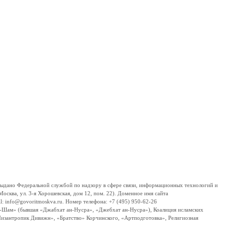
дано Федеральной службой по надзору в сфере связи, информационных технологий и
сква, ул. 3-я Хорошевская, дом 12, пом. 22). Доменное имя сайта
 info@govoritmoskva.ru. Номер телефона: +7 (495) 950-62-26
ш-Шам» (бывшая «Джабхат ан-Нусра», «Джебхат ан-Нусра»), Коалиция исламских
изантропик Дивижн», «Братство» Корчинского, «Артподготовка», Религиозная