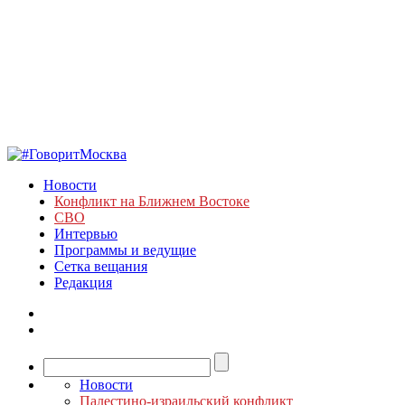
Новости
Конфликт на Ближнем Востоке
СВО
Интервью
Программы и ведущие
Сетка вещания
Редакция
Новости
Палестино-израильский конфликт