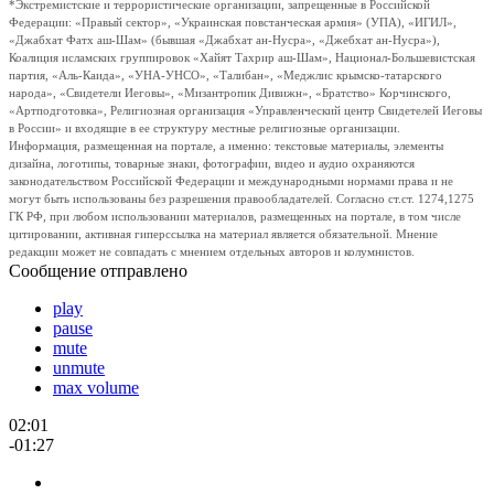
*Экстремистские и террористические организации, запрещенные в Российской
Федерации: «Правый сектор», «Украинская повстанческая армия» (УПА), «ИГИЛ»,
«Джабхат Фатх аш-Шам» (бывшая «Джабхат ан-Нусра», «Джебхат ан-Нусра»),
Коалиция исламских группировок «Хайят Тахрир аш-Шам», Национал-Большевистская
партия, «Аль-Каида», «УНА-УНСО», «Талибан», «Меджлис крымско-татарского
народа», «Свидетели Иеговы», «Мизантропик Дивижн», «Братство» Корчинского,
«Артподготовка», Религиозная организация «Управленческий центр Свидетелей Иеговы
в России» и входящие в ее структуру местные религиозные организации.
Информация, размещенная на портале, а именно: текстовые материалы, элементы
дизайна, логотипы, товарные знаки, фотографии, видео и аудио охраняются
законодательством Российской Федерации и международными нормами права и не
могут быть использованы без разрешения правообладателей. Согласно ст.ст. 1274,1275
ГК РФ, при любом использовании материалов, размещенных на портале, в том числе
цитировании, активная гиперссылка на материал является обязательной. Мнение
редакции может не совпадать с мнением отдельных авторов и колумнистов.
Сообщение отправлено
play
pause
mute
unmute
max volume
02:01
-01:27