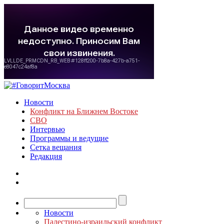
Новости
Конфликт на Ближнем Востоке
СВО
Интервью
Программы и ведущие
Сетка вещания
Редакция
Новости
Палестино-израильский конфликт