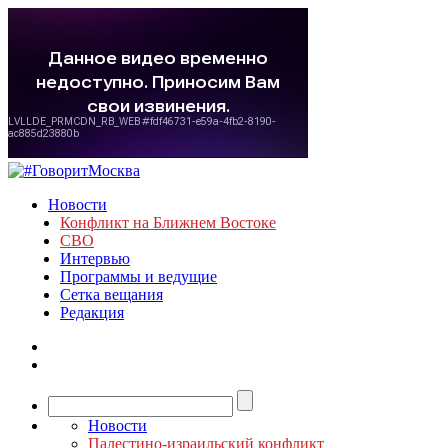
Новости
Конфликт на Ближнем Востоке
СВО
Интервью
Программы и ведущие
Сетка вещания
Редакция
Новости
Палестино-израильский конфликт