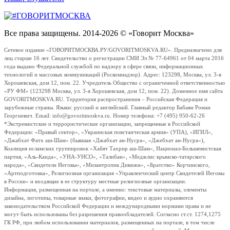
Все права защищены. 2014-2026 © «Говорит Москва»
Сетевое издание «ГОВОРИТМОСКВА.РУ/GOVORITMOSKVA.RU». Предназначено для
лиц старше 16 лет. Свидетельство о регистрации СМИ Эл № 77-64961 от 04 марта 2016
года выдано Федеральной службой по надзору в сфере связи, информационных
технологий и массовых коммуникаций (Роскомнадзор). Адрес: 123298, Москва, ул. 3-я
Хорошевская, дом 12, пом. 22. Учредитель Общество с ограниченной ответственностью
«РУ ФМ» (123298 Москва, ул. 3-я Хорошевская, дом 12, пом. 22). Доменное имя сайта
GOVORITMOSKVA.RU. Территория распространения – Российская Федерация и
зарубежные страны. Языки: русский и английский. Главный редактор Бабаян Роман
Георгиевич. Email: info@govoritmoskva.ru. Номер телефона: +7 (495) 950-62-26
*Экстремистские и террористические организации, запрещенные в Российской
Федерации: «Правый сектор», «Украинская повстанческая армия» (УПА), «ИГИЛ»,
«Джабхат Фатх аш-Шам» (бывшая «Джабхат ан-Нусра», «Джебхат ан-Нусра»),
Коалиция исламских группировок «Хайят Тахрир аш-Шам», Национал-Большевистская
партия, «Аль-Каида», «УНА-УНСО», «Талибан», «Меджлис крымско-татарского
народа», «Свидетели Иеговы», «Мизантропик Дивижн», «Братство» Корчинского,
«Артподготовка», Религиозная организация «Управленческий центр Свидетелей Иеговы
в России» и входящие в ее структуру местные религиозные организации.
Информация, размещенная на портале, а именно: текстовые материалы, элементы
дизайна, логотипы, товарные знаки, фотографии, видео и аудио охраняются
законодательством Российской Федерации и международными нормами права и не
могут быть использованы без разрешения правообладателей. Согласно ст.ст. 1274,1275
ГК РФ, при любом использовании материалов, размещенных на портале, в том числе