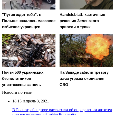
"Путин ждет тебя": в
Handelsblatt: хаотичные
Польше началось массовое
решения Зеленского
избиение украинцев
привели в тупик
Почти 500 украинских
На Западе забили тревогу
беспилотников
из-за угрозы окончания
уничтожены за ночь
СВО
Новости по теме
18:15
Апрель 3, 2021
В Роспотребнадзоре рассказали об определении антител
при вакцинации «ЭпиВакКороной»