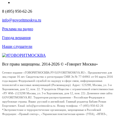
8 (495) 950-62-26
info@govoritmoskva.ru
Реклама на радио
Города вещания
Наши слушатели
Все права защищены. 2014-2026 © «Говорит Москва»
Сетевое издание «ГОВОРИТМОСКВА.РУ/GOVORITMOSKVA.RU». Предназначено для
лиц старше 16 лет. Свидетельство о регистрации СМИ Эл № 77-64961 от 04 марта 2016
года выдано Федеральной службой по надзору в сфере связи, информационных
технологий и массовых коммуникаций (Роскомнадзор). Адрес: 123298, Москва, ул. 3-я
Хорошевская, дом 12, пом. 22. Учредитель Общество с ограниченной ответственностью
«РУ ФМ» (123298 Москва, ул. 3-я Хорошевская, дом 12, пом. 22). Доменное имя сайта
GOVORITMOSKVA.RU. Территория распространения – Российская Федерация и
зарубежные страны. Языки: русский и английский. Главный редактор Бабаян Роман
Георгиевич. Email: info@govoritmoskva.ru. Номер телефона: +7 (495) 950-62-26
*Экстремистские и террористические организации, запрещенные в Российской
Федерации: «Правый сектор», «Украинская повстанческая армия» (УПА), «ИГИЛ»,