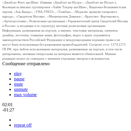
«Джабхат Фатх аш-Шам» (бывшая «Джабхат ан-Нусра», «Джебхат ан-Нусра»),
Коалиция исламских группировок «Хайят Тахрир аш-Шам», Национал-Большевистская
партия, «Аль-Каида», «УНА-УНСО», «Талибан», «Меджлис крымско-татарского
народа», «Свидетели Иеговы», «Мизантропик Дивижн», «Братство» Корчинского,
«Артподготовка», Религиозная организация «Управленческий центр Свидетелей Иеговы
в России» и входящие в ее структуру местные религиозные организации.
Информация, размещенная на портале, а именно: текстовые материалы, элементы
дизайна, логотипы, товарные знаки, фотографии, видео и аудио охраняются
законодательством Российской Федерации и международными нормами права и не
могут быть использованы без разрешения правообладателей. Согласно ст.ст. 1274,1275
ГК РФ, при любом использовании материалов, размещенных на портале, в том числе
цитировании, активная гиперссылка на материал является обязательной. Мнение
редакции может не совпадать с мнением отдельных авторов и колумнистов.
Сообщение отправлено
play
pause
mute
unmute
max volume
02:01
-01:27
repeat off