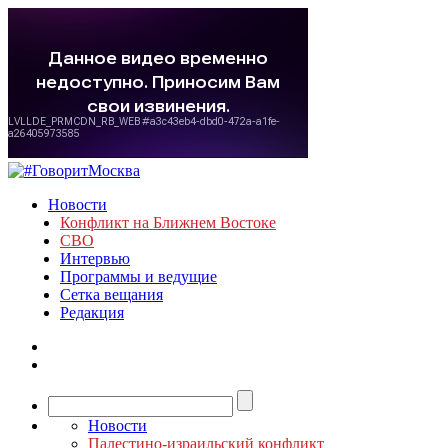
Новости
Конфликт на Ближнем Востоке
СВО
Интервью
Программы и ведущие
Сетка вещания
Редакция
Новости
Палестино-израильский конфликт