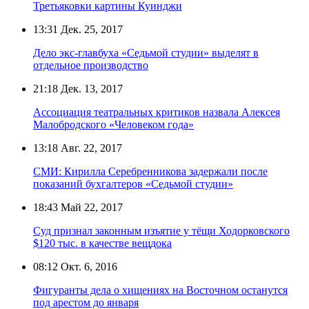
Третьяковки картины Куинджи
13:31
Дек. 25, 2017
Дело экс-главбуха «Седьмой студии» выделят в
отдельное производство
21:18
Дек. 13, 2017
Ассоциация театральных критиков назвала Алексея
Малобродского «Человеком года»
13:18
Авг. 22, 2017
СМИ: Кирилла Серебренникова задержали после
показаний бухгалтеров «Седьмой студии»
18:43
Май 22, 2017
Суд признал законным изъятие у тёщи Ходорковского
$120 тыс. в качестве вещдока
08:12
Окт. 6, 2016
Фигуранты дела о хищениях на Восточном останутся
под арестом до января