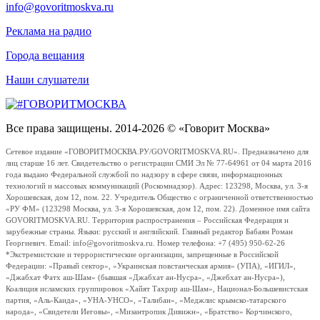
info@govoritmoskva.ru
Реклама на радио
Города вещания
Наши слушатели
Все права защищены. 2014-2026 © «Говорит Москва»
Сетевое издание «ГОВОРИТМОСКВА.РУ/GOVORITMOSKVA.RU». Предназначено для
лиц старше 16 лет. Свидетельство о регистрации СМИ Эл № 77-64961 от 04 марта 2016
года выдано Федеральной службой по надзору в сфере связи, информационных
технологий и массовых коммуникаций (Роскомнадзор). Адрес: 123298, Москва, ул. 3-я
Хорошевская, дом 12, пом. 22. Учредитель Общество с ограниченной ответственностью
«РУ ФМ» (123298 Москва, ул. 3-я Хорошевская, дом 12, пом. 22). Доменное имя сайта
GOVORITMOSKVA.RU. Территория распространения – Российская Федерация и
зарубежные страны. Языки: русский и английский. Главный редактор Бабаян Роман
Георгиевич. Email: info@govoritmoskva.ru. Номер телефона: +7 (495) 950-62-26
*Экстремистские и террористические организации, запрещенные в Российской
Федерации: «Правый сектор», «Украинская повстанческая армия» (УПА), «ИГИЛ»,
«Джабхат Фатх аш-Шам» (бывшая «Джабхат ан-Нусра», «Джебхат ан-Нусра»),
Коалиция исламских группировок «Хайят Тахрир аш-Шам», Национал-Большевистская
партия, «Аль-Каида», «УНА-УНСО», «Талибан», «Меджлис крымско-татарского
народа», «Свидетели Иеговы», «Мизантропик Дивижн», «Братство» Корчинского,