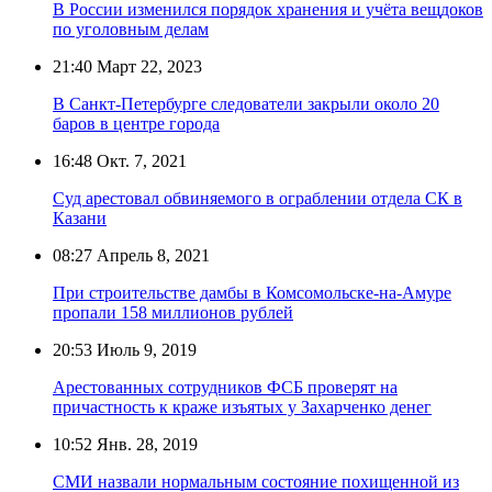
В России изменился порядок хранения и учёта вещдоков
по уголовным делам
21:40
Март 22, 2023
В Санкт-Петербурге следователи закрыли около 20
баров в центре города
16:48
Окт. 7, 2021
Суд арестовал обвиняемого в ограблении отдела СК в
Казани
08:27
Апрель 8, 2021
При строительстве дамбы в Комсомольске-на-Амуре
пропали 158 миллионов рублей
20:53
Июль 9, 2019
Арестованных сотрудников ФСБ проверят на
причастность к краже изъятых у Захарченко денег
10:52
Янв. 28, 2019
СМИ назвали нормальным состояние похищенной из