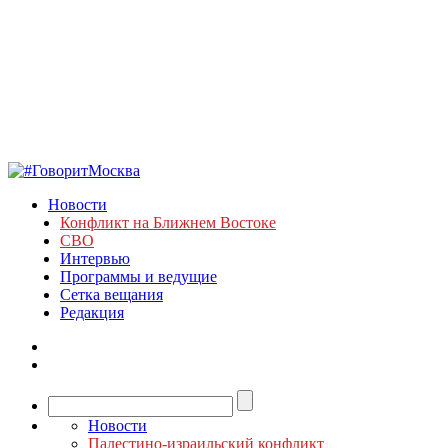
Новости
Конфликт на Ближнем Востоке
СВО
Интервью
Программы и ведущие
Сетка вещания
Редакция
Новости
Палестино-израильский конфликт