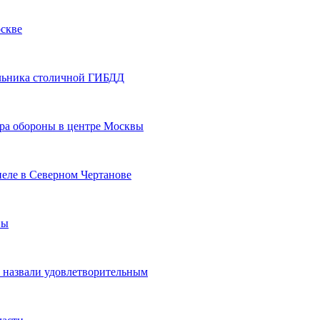
оскве
альника столичной ГИБДД
ра обороны в центре Москвы
еле в Северном Чертанове
вы
 назвали удовлетворительным