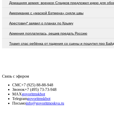
Домашняя армия: военкор Сладков предложил идею для обо
Американке с «маской Бэтмена» сняли швы
Арестович* заявил о планах по Крыму
Армения поплатилась, решив предать Россию
Трамп спас ребёнка от падения со сцены и пошутил про Бай
Связь с эфиром
СМС
+7 (925) 88-88-948
Звонок
+7 (495) 73-73-948
MAX
govoritmskbot
Telegram
govoritmskbot
Письмо
info@govoritmoskva.ru