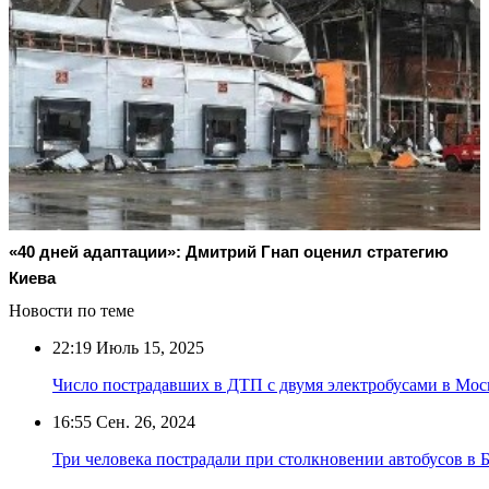
«40 дней адаптации»: Дмитрий Гнап оценил стратегию
Киева
Новости по теме
22:19
Июль 15, 2025
Число пострадавших в ДТП с двумя электробусами в Мос
16:55
Сен. 26, 2024
Три человека пострадали при столкновении автобусов в