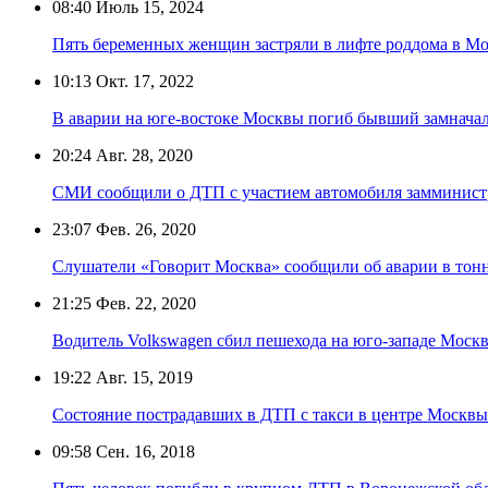
08:40
Июль 15, 2024
Пять беременных женщин застряли в лифте роддома в М
10:13
Окт. 17, 2022
В аварии на юге-востоке Москвы погиб бывший замнач
20:24
Авг. 28, 2020
СМИ сообщили о ДТП с участием автомобиля замминист
23:07
Фев. 26, 2020
Слушатели «Говорит Москва» сообщили об аварии в тонн
21:25
Фев. 22, 2020
Водитель Volkswagen сбил пешехода на юго-западе Моск
19:22
Авг. 15, 2019
Состояние пострадавших в ДТП с такси в центре Москвы
09:58
Сен. 16, 2018