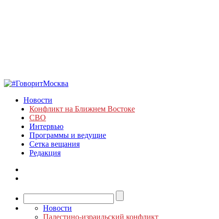
Новости
Конфликт на Ближнем Востоке
СВО
Интервью
Программы и ведущие
Сетка вещания
Редакция
Новости
Палестино-израильский конфликт