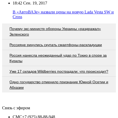
18:42
Сен. 19, 2017
В «АвтоВАЗе» назвали цены на новую Lada Vesta SW и
Cross
Почему экс-министр обороны Украины «раздражал»
Зеленского
Россияне ринулись скупать смартфоны-раскладушки
Россия нанесла неожиданный удар по Токио в споре за
Курилы
Уже 17 складов Wildberries пострадали: что происходит?
Одно государство отменило признание Южной Осетии и
Абхазии
Связь с эфиром
СМС
+7 (925) 88-88-948