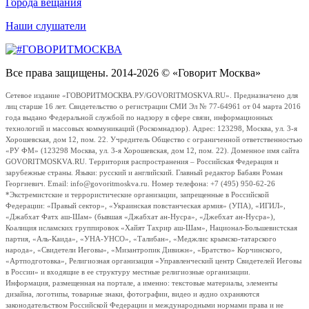
Города вещания
Наши слушатели
Все права защищены. 2014-2026 © «Говорит Москва»
Сетевое издание «ГОВОРИТМОСКВА.РУ/GOVORITMOSKVA.RU». Предназначено для
лиц старше 16 лет. Свидетельство о регистрации СМИ Эл № 77-64961 от 04 марта 2016
года выдано Федеральной службой по надзору в сфере связи, информационных
технологий и массовых коммуникаций (Роскомнадзор). Адрес: 123298, Москва, ул. 3-я
Хорошевская, дом 12, пом. 22. Учредитель Общество с ограниченной ответственностью
«РУ ФМ» (123298 Москва, ул. 3-я Хорошевская, дом 12, пом. 22). Доменное имя сайта
GOVORITMOSKVA.RU. Территория распространения – Российская Федерация и
зарубежные страны. Языки: русский и английский. Главный редактор Бабаян Роман
Георгиевич. Email: info@govoritmoskva.ru. Номер телефона: +7 (495) 950-62-26
*Экстремистские и террористические организации, запрещенные в Российской
Федерации: «Правый сектор», «Украинская повстанческая армия» (УПА), «ИГИЛ»,
«Джабхат Фатх аш-Шам» (бывшая «Джабхат ан-Нусра», «Джебхат ан-Нусра»),
Коалиция исламских группировок «Хайят Тахрир аш-Шам», Национал-Большевистская
партия, «Аль-Каида», «УНА-УНСО», «Талибан», «Меджлис крымско-татарского
народа», «Свидетели Иеговы», «Мизантропик Дивижн», «Братство» Корчинского,
«Артподготовка», Религиозная организация «Управленческий центр Свидетелей Иеговы
в России» и входящие в ее структуру местные религиозные организации.
Информация, размещенная на портале, а именно: текстовые материалы, элементы
дизайна, логотипы, товарные знаки, фотографии, видео и аудио охраняются
законодательством Российской Федерации и международными нормами права и не