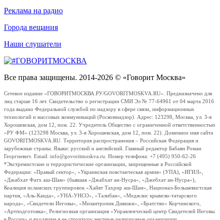
Реклама на радио
Города вещания
Наши слушатели
Все права защищены. 2014-2026 © «Говорит Москва»
Сетевое издание «ГОВОРИТМОСКВА.РУ/GOVORITMOSKVA.RU». Предназначено для
лиц старше 16 лет. Свидетельство о регистрации СМИ Эл № 77-64961 от 04 марта 2016
года выдано Федеральной службой по надзору в сфере связи, информационных
технологий и массовых коммуникаций (Роскомнадзор). Адрес: 123298, Москва, ул. 3-я
Хорошевская, дом 12, пом. 22. Учредитель Общество с ограниченной ответственностью
«РУ ФМ» (123298 Москва, ул. 3-я Хорошевская, дом 12, пом. 22). Доменное имя сайта
GOVORITMOSKVA.RU. Территория распространения – Российская Федерация и
зарубежные страны. Языки: русский и английский. Главный редактор Бабаян Роман
Георгиевич. Email: info@govoritmoskva.ru. Номер телефона: +7 (495) 950-62-26
*Экстремистские и террористические организации, запрещенные в Российской
Федерации: «Правый сектор», «Украинская повстанческая армия» (УПА), «ИГИЛ»,
«Джабхат Фатх аш-Шам» (бывшая «Джабхат ан-Нусра», «Джебхат ан-Нусра»),
Коалиция исламских группировок «Хайят Тахрир аш-Шам», Национал-Большевистская
партия, «Аль-Каида», «УНА-УНСО», «Талибан», «Меджлис крымско-татарского
народа», «Свидетели Иеговы», «Мизантропик Дивижн», «Братство» Корчинского,
«Артподготовка», Религиозная организация «Управленческий центр Свидетелей Иеговы
в России» и входящие в ее структуру местные религиозные организации.