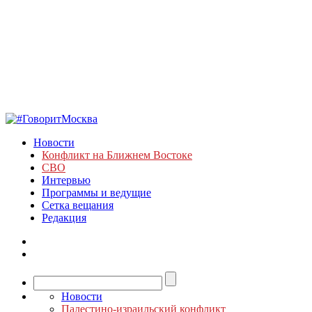
Новости
Конфликт на Ближнем Востоке
СВО
Интервью
Программы и ведущие
Сетка вещания
Редакция
Новости
Палестино-израильский конфликт