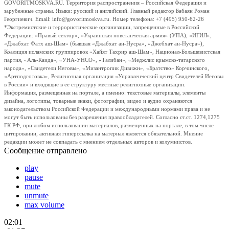
GOVORITMOSKVA.RU. Территория распространения – Российская Федерация и
зарубежные страны. Языки: русский и английский. Главный редактор Бабаян Роман
Георгиевич. Email: info@govoritmoskva.ru. Номер телефона: +7 (495) 950-62-26
*Экстремистские и террористические организации, запрещенные в Российской
Федерации: «Правый сектор», «Украинская повстанческая армия» (УПА), «ИГИЛ»,
«Джабхат Фатх аш-Шам» (бывшая «Джабхат ан-Нусра», «Джебхат ан-Нусра»),
Коалиция исламских группировок «Хайят Тахрир аш-Шам», Национал-Большевистская
партия, «Аль-Каида», «УНА-УНСО», «Талибан», «Меджлис крымско-татарского
народа», «Свидетели Иеговы», «Мизантропик Дивижн», «Братство» Корчинского,
«Артподготовка», Религиозная организация «Управленческий центр Свидетелей Иеговы
в России» и входящие в ее структуру местные религиозные организации.
Информация, размещенная на портале, а именно: текстовые материалы, элементы
дизайна, логотипы, товарные знаки, фотографии, видео и аудио охраняются
законодательством Российской Федерации и международными нормами права и не
могут быть использованы без разрешения правообладателей. Согласно ст.ст. 1274,1275
ГК РФ, при любом использовании материалов, размещенных на портале, в том числе
цитировании, активная гиперссылка на материал является обязательной. Мнение
редакции может не совпадать с мнением отдельных авторов и колумнистов.
Сообщение отправлено
play
pause
mute
unmute
max volume
02:01