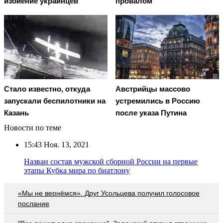
избиение украинцев
провалом
Стало известно, откуда
Австрийцы массово
запускали беспилотники на
устремились в Россию
Казань
после указа Путина
Новости по теме
15:43
Ноя. 13, 2021
Назван состав мужской сборной России на первые
этапы Кубка мира по биатлону
«Мы не вернёмся». Друг Усольцева получил голосовое
послание