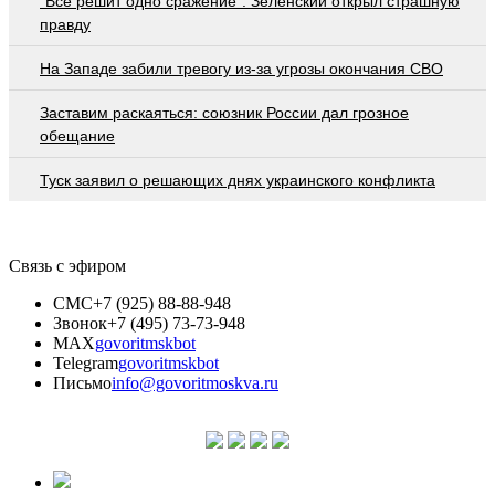
"Все решит одно сражение". Зеленский открыл страшную
правду
На Западе забили тревогу из-за угрозы окончания СВО
Заставим раскаяться: союзник России дал грозное
обещание
Туск заявил о решающих днях украинского конфликта
Связь с эфиром
СМС
+7 (925) 88-88-948
Звонок
+7 (495) 73-73-948
MAX
govoritmskbot
Telegram
govoritmskbot
Письмо
info@govoritmoskva.ru