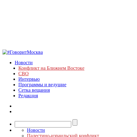
Новости
Конфликт на Ближнем Востоке
СВО
Интервью
Программы и ведущие
Сетка вещания
Редакция
Новости
Палестино-израильский конфликт