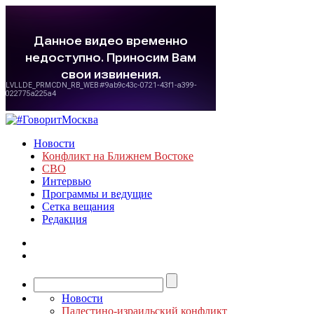
Новости
Конфликт на Ближнем Востоке
СВО
Интервью
Программы и ведущие
Сетка вещания
Редакция
Новости
Палестино-израильский конфликт