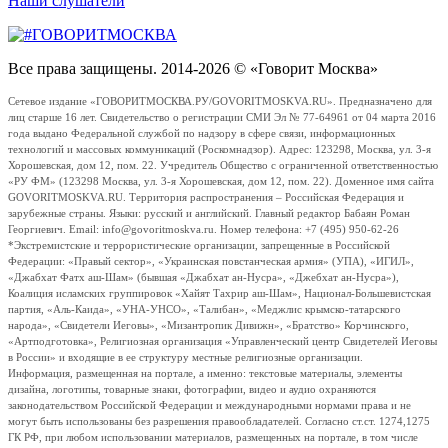
Наши слушатели
Все права защищены. 2014-2026 © «Говорит Москва»
Сетевое издание «ГОВОРИТМОСКВА.РУ/GOVORITMOSKVA.RU». Предназначено для
лиц старше 16 лет. Свидетельство о регистрации СМИ Эл № 77-64961 от 04 марта 2016
года выдано Федеральной службой по надзору в сфере связи, информационных
технологий и массовых коммуникаций (Роскомнадзор). Адрес: 123298, Москва, ул. 3-я
Хорошевская, дом 12, пом. 22. Учредитель Общество с ограниченной ответственностью
«РУ ФМ» (123298 Москва, ул. 3-я Хорошевская, дом 12, пом. 22). Доменное имя сайта
GOVORITMOSKVA.RU. Территория распространения – Российская Федерация и
зарубежные страны. Языки: русский и английский. Главный редактор Бабаян Роман
Георгиевич. Email: info@govoritmoskva.ru. Номер телефона: +7 (495) 950-62-26
*Экстремистские и террористические организации, запрещенные в Российской
Федерации: «Правый сектор», «Украинская повстанческая армия» (УПА), «ИГИЛ»,
«Джабхат Фатх аш-Шам» (бывшая «Джабхат ан-Нусра», «Джебхат ан-Нусра»),
Коалиция исламских группировок «Хайят Тахрир аш-Шам», Национал-Большевистская
партия, «Аль-Каида», «УНА-УНСО», «Талибан», «Меджлис крымско-татарского
народа», «Свидетели Иеговы», «Мизантропик Дивижн», «Братство» Корчинского,
«Артподготовка», Религиозная организация «Управленческий центр Свидетелей Иеговы
в России» и входящие в ее структуру местные религиозные организации.
Информация, размещенная на портале, а именно: текстовые материалы, элементы
дизайна, логотипы, товарные знаки, фотографии, видео и аудио охраняются
законодательством Российской Федерации и международными нормами права и не
могут быть использованы без разрешения правообладателей. Согласно ст.ст. 1274,1275
ГК РФ, при любом использовании материалов, размещенных на портале, в том числе