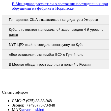
В Минздраве рассказали о состоянии пострадавших при
обрушении на фабрике в Норильске
Гончаренко: США отказались от кандидатуры Умерова
Кубань готовится к аномальной жаре, введен 4-й уровень
риска
NYT: ЦРУ втайне создало спецгруппу по Кубе
«Все оставили»: экс-комбат ВСУ о Гуляйполе
В Москве обсудят рост зарплат и пенсий в России
Связь с эфиром
СМС
+7 (925) 88-88-948
Звонок
+7 (495) 73-73-948
MAX
govoritmskbot