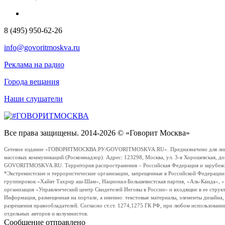
8 (495) 950-62-26
info@govoritmoskva.ru
Реклама на радио
Города вещания
Наши слушатели
Все права защищены. 2014-2026 © «Говорит Москва»
Сетевое издание «ГОВОРИТМОСКВА.РУ/GOVORITMOSKVA.RU». Предназначено для лиц стар
массовых коммуникаций (Роскомнадзор). Адрес: 123298, Москва, ул. 3-я Хорошевская, д
GOVORITMOSKVA.RU. Территория распространения – Российская Федерация и зарубежные с
*Экстремистские и террористические организации, запрещенные в Российской Федераци
группировок «Хайят Тахрир аш-Шам», Национал-Большевистская партия, «Аль-Каида», 
организация «Управленческий центр Свидетелей Иеговы в России» и входящие в ее струк
Информация, размещенная на портале, а именно: текстовые материалы, элементы дизайна
разрешения правообладателей. Согласно ст.ст. 1274,1275 ГК РФ, при любом использовани
отдельных авторов и колумнистов.
Сообщение отправлено