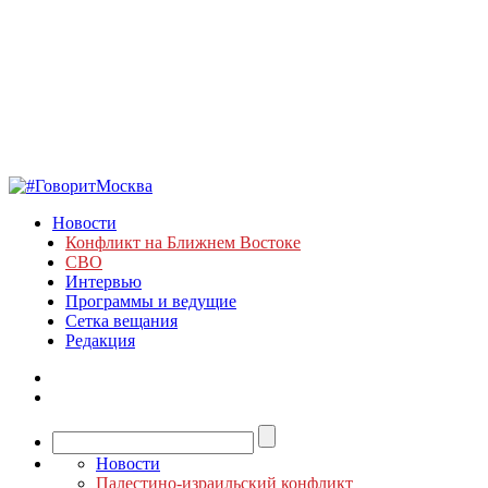
Новости
Конфликт на Ближнем Востоке
СВО
Интервью
Программы и ведущие
Сетка вещания
Редакция
Новости
Палестино-израильский конфликт