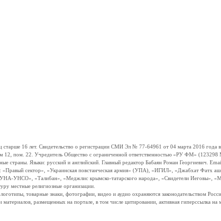
ше 16 лет. Свидетельство о регистрации СМИ Эл № 77-64961 от 04 марта 2016 года вы
ом 12, пом. 22. Учредитель Общество с ограниченной ответственностью «РУ ФМ» (123298 Мо
траны. Языки: русский и английский. Главный редактор Бабаян Роман Георгиевич. Email:
и: «Правый сектор», «Украинская повстанческая армия» (УПА), «ИГИЛ», «Джабхат Фатх а
«УНА-УНСО», «Талибан», «Меджлис крымско-татарского народа», «Свидетели Иеговы», «М
туру местные религиозные организации.
, логотипы, товарные знаки, фотографии, видео и аудио охраняются законодательством Ро
и материалов, размещенных на портале, в том числе цитировании, активная гиперссылка на 