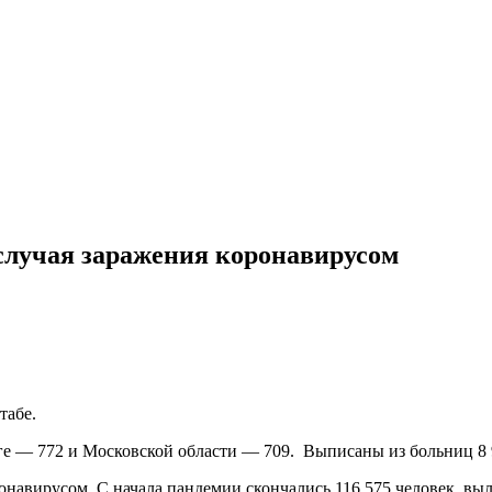
 случая заражения коронавирусом
табе.
ге — 772 и Московской области — 709. Выписаны из больниц 8 
онавирусом. С начала пандемии скончались 116 575 человек, выл