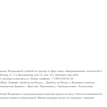
дано Федеральной службой по надзору в сфере связи, информационных технологий и
сква, ул. 3-я Хорошевская, дом 12, пом. 22). Доменное имя сайта
 info@govoritmoskva.ru. Номер телефона: +7 (495) 950-62-26
ш-Шам» (бывшая «Джабхат ан-Нусра», «Джебхат ан-Нусра»), Коалиция исламских
изантропик Дивижн», «Братство» Корчинского, «Артподготовка», Религиозная
ссийской Федерации и международными нормами права и не могут быть использованы без
материал является обязательной. Мнение редакции может не совпадать с мнением