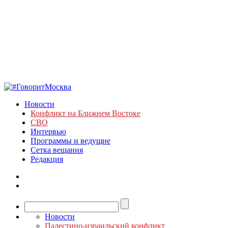
Новости
Конфликт на Ближнем Востоке
СВО
Интервью
Программы и ведущие
Сетка вещания
Редакция
Новости
Палестино-израильский конфликт