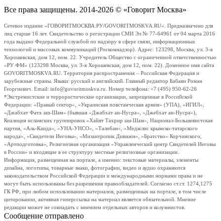
Все права защищены. 2014-2026 © «Говорит Москва»
Сетевое издание «ГОВОРИТМОСКВА.РУ/GOVORITMOSKVA.RU». Предназначено для
лиц старше 16 лет. Свидетельство о регистрации СМИ Эл № 77-64961 от 04 марта 2016
года выдано Федеральной службой по надзору в сфере связи, информационных
технологий и массовых коммуникаций (Роскомнадзор). Адрес: 123298, Москва, ул. 3-я
Хорошевская, дом 12, пом. 22. Учредитель Общество с ограниченной ответственностью
«РУ ФМ» (123298 Москва, ул. 3-я Хорошевская, дом 12, пом. 22). Доменное имя сайта
GOVORITMOSKVA.RU. Территория распространения – Российская Федерация и
зарубежные страны. Языки: русский и английский. Главный редактор Бабаян Роман
Георгиевич. Email: info@govoritmoskva.ru. Номер телефона: +7 (495) 950-62-26
*Экстремистские и террористические организации, запрещенные в Российской
Федерации: «Правый сектор», «Украинская повстанческая армия» (УПА), «ИГИЛ»,
«Джабхат Фатх аш-Шам» (бывшая «Джабхат ан-Нусра», «Джебхат ан-Нусра»),
Коалиция исламских группировок «Хайят Тахрир аш-Шам», Национал-Большевистская
партия, «Аль-Каида», «УНА-УНСО», «Талибан», «Меджлис крымско-татарского
народа», «Свидетели Иеговы», «Мизантропик Дивижн», «Братство» Корчинского,
«Артподготовка», Религиозная организация «Управленческий центр Свидетелей Иеговы
в России» и входящие в ее структуру местные религиозные организации.
Информация, размещенная на портале, а именно: текстовые материалы, элементы
дизайна, логотипы, товарные знаки, фотографии, видео и аудио охраняются
законодательством Российской Федерации и международными нормами права и не
могут быть использованы без разрешения правообладателей. Согласно ст.ст. 1274,1275
ГК РФ, при любом использовании материалов, размещенных на портале, в том числе
цитировании, активная гиперссылка на материал является обязательной. Мнение
редакции может не совпадать с мнением отдельных авторов и колумнистов.
Сообщение отправлено