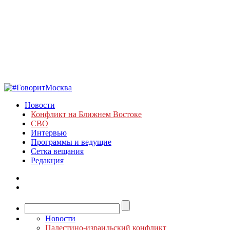
Новости
Конфликт на Ближнем Востоке
СВО
Интервью
Программы и ведущие
Сетка вещания
Редакция
Новости
Палестино-израильский конфликт