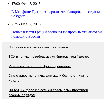
17:00
Фев. 5, 2015
В Минфине Греции заверили, что банкротства страны
не будет
21:55
Фев. 2, 2015
Новые власти Греции обещают не просить финансовой
помощи у России
Россияне массово снимают наличные
ВСУ в панике перебрасывают бригады под Харьков
Можно рвать погоны. Провал Драпатого
Стало известно, откуда запускали беспилотники на
Казань
Ни тел, ни гробов: с семьей Усольцевых простятся
особым обрядом