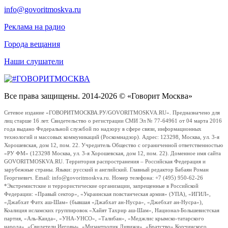
info@govoritmoskva.ru
Реклама на радио
Города вещания
Наши слушатели
Все права защищены. 2014-2026 © «Говорит Москва»
Сетевое издание «ГОВОРИТМОСКВА.РУ/GOVORITMOSKVA.RU». Предназначено для
лиц старше 16 лет. Свидетельство о регистрации СМИ Эл № 77-64961 от 04 марта 2016
года выдано Федеральной службой по надзору в сфере связи, информационных
технологий и массовых коммуникаций (Роскомнадзор). Адрес: 123298, Москва, ул. 3-я
Хорошевская, дом 12, пом. 22. Учредитель Общество с ограниченной ответственностью
«РУ ФМ» (123298 Москва, ул. 3-я Хорошевская, дом 12, пом. 22). Доменное имя сайта
GOVORITMOSKVA.RU. Территория распространения – Российская Федерация и
зарубежные страны. Языки: русский и английский. Главный редактор Бабаян Роман
Георгиевич. Email: info@govoritmoskva.ru. Номер телефона: +7 (495) 950-62-26
*Экстремистские и террористические организации, запрещенные в Российской
Федерации: «Правый сектор», «Украинская повстанческая армия» (УПА), «ИГИЛ»,
«Джабхат Фатх аш-Шам» (бывшая «Джабхат ан-Нусра», «Джебхат ан-Нусра»),
Коалиция исламских группировок «Хайят Тахрир аш-Шам», Национал-Большевистская
партия, «Аль-Каида», «УНА-УНСО», «Талибан», «Меджлис крымско-татарского
народа», «Свидетели Иеговы», «Мизантропик Дивижн», «Братство» Корчинского,