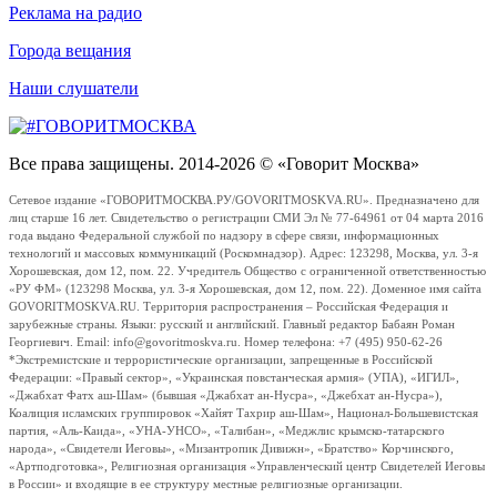
Реклама на радио
Города вещания
Наши слушатели
Все права защищены. 2014-2026 © «Говорит Москва»
Сетевое издание «ГОВОРИТМОСКВА.РУ/GOVORITMOSKVA.RU». Предназначено для
лиц старше 16 лет. Свидетельство о регистрации СМИ Эл № 77-64961 от 04 марта 2016
года выдано Федеральной службой по надзору в сфере связи, информационных
технологий и массовых коммуникаций (Роскомнадзор). Адрес: 123298, Москва, ул. 3-я
Хорошевская, дом 12, пом. 22. Учредитель Общество с ограниченной ответственностью
«РУ ФМ» (123298 Москва, ул. 3-я Хорошевская, дом 12, пом. 22). Доменное имя сайта
GOVORITMOSKVA.RU. Территория распространения – Российская Федерация и
зарубежные страны. Языки: русский и английский. Главный редактор Бабаян Роман
Георгиевич. Email: info@govoritmoskva.ru. Номер телефона: +7 (495) 950-62-26
*Экстремистские и террористические организации, запрещенные в Российской
Федерации: «Правый сектор», «Украинская повстанческая армия» (УПА), «ИГИЛ»,
«Джабхат Фатх аш-Шам» (бывшая «Джабхат ан-Нусра», «Джебхат ан-Нусра»),
Коалиция исламских группировок «Хайят Тахрир аш-Шам», Национал-Большевистская
партия, «Аль-Каида», «УНА-УНСО», «Талибан», «Меджлис крымско-татарского
народа», «Свидетели Иеговы», «Мизантропик Дивижн», «Братство» Корчинского,
«Артподготовка», Религиозная организация «Управленческий центр Свидетелей Иеговы
в России» и входящие в ее структуру местные религиозные организации.