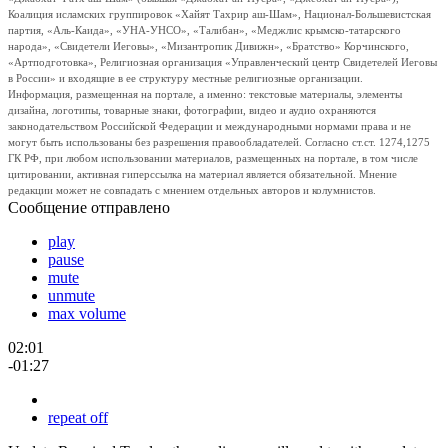
Коалиция исламских группировок «Хайят Тахрир аш-Шам», Национал-Большевистская
партия, «Аль-Каида», «УНА-УНСО», «Талибан», «Меджлис крымско-татарского
народа», «Свидетели Иеговы», «Мизантропик Дивижн», «Братство» Корчинского,
«Артподготовка», Религиозная организация «Управленческий центр Свидетелей Иеговы
в России» и входящие в ее структуру местные религиозные организации.
Информация, размещенная на портале, а именно: текстовые материалы, элементы
дизайна, логотипы, товарные знаки, фотографии, видео и аудио охраняются
законодательством Российской Федерации и международными нормами права и не
могут быть использованы без разрешения правообладателей. Согласно ст.ст. 1274,1275
ГК РФ, при любом использовании материалов, размещенных на портале, в том числе
цитировании, активная гиперссылка на материал является обязательной. Мнение
редакции может не совпадать с мнением отдельных авторов и колумнистов.
Сообщение отправлено
play
pause
mute
unmute
max volume
02:01
-01:27
repeat off