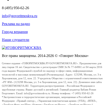
8 (495) 950-62-26
info@govoritmoskva.ru
Реклама на радио
Города вещания
Наши слушатели
Все права защищены. 2014-2026 © «Говорит Москва»
Сетевое издание «ГОВОРИТМОСКВА.РУ/GOVORITMOSKVA.RU». Предназначено для
лиц старше 16 лет. Свидетельство о регистрации СМИ Эл № 77-64961 от 04 марта 2016
года выдано Федеральной службой по надзору в сфере связи, информационных
технологий и массовых коммуникаций (Роскомнадзор). Адрес: 123298, Москва, ул. 3-я
Хорошевская, дом 12, пом. 22. Учредитель Общество с ограниченной ответственностью
«РУ ФМ» (123298 Москва, ул. 3-я Хорошевская, дом 12, пом. 22). Доменное имя сайта
GOVORITMOSKVA.RU. Территория распространения – Российская Федерация и
зарубежные страны. Языки: русский и английский. Главный редактор Бабаян Роман
Георгиевич. Email: info@govoritmoskva.ru. Номер телефона: +7 (495) 950-62-26
*Экстремистские и террористические организации, запрещенные в Российской
Федерации: «Правый сектор», «Украинская повстанческая армия» (УПА), «ИГИЛ»,
«Джабхат Фатх аш-Шам» (бывшая «Джабхат ан-Нусра», «Джебхат ан-Нусра»),