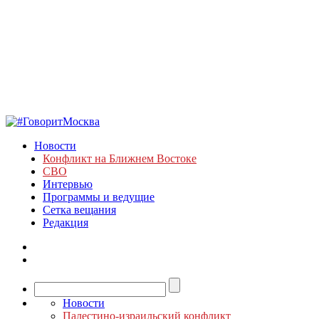
Новости
Конфликт на Ближнем Востоке
СВО
Интервью
Программы и ведущие
Сетка вещания
Редакция
Новости
Палестино-израильский конфликт