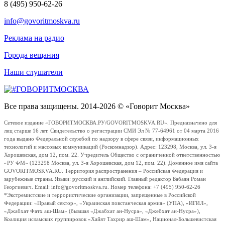
8 (495) 950-62-26
info@govoritmoskva.ru
Реклама на радио
Города вещания
Наши слушатели
Все права защищены. 2014-2026 © «Говорит Москва»
Сетевое издание «ГОВОРИТМОСКВА.РУ/GOVORITMOSKVA.RU». Предназначено для
лиц старше 16 лет. Свидетельство о регистрации СМИ Эл № 77-64961 от 04 марта 2016
года выдано Федеральной службой по надзору в сфере связи, информационных
технологий и массовых коммуникаций (Роскомнадзор). Адрес: 123298, Москва, ул. 3-я
Хорошевская, дом 12, пом. 22. Учредитель Общество с ограниченной ответственностью
«РУ ФМ» (123298 Москва, ул. 3-я Хорошевская, дом 12, пом. 22). Доменное имя сайта
GOVORITMOSKVA.RU. Территория распространения – Российская Федерация и
зарубежные страны. Языки: русский и английский. Главный редактор Бабаян Роман
Георгиевич. Email: info@govoritmoskva.ru. Номер телефона: +7 (495) 950-62-26
*Экстремистские и террористические организации, запрещенные в Российской
Федерации: «Правый сектор», «Украинская повстанческая армия» (УПА), «ИГИЛ»,
«Джабхат Фатх аш-Шам» (бывшая «Джабхат ан-Нусра», «Джебхат ан-Нусра»),
Коалиция исламских группировок «Хайят Тахрир аш-Шам», Национал-Большевистская