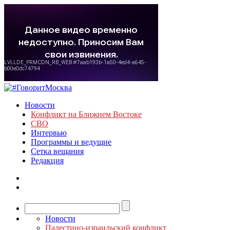
Новости
Конфликт на Ближнем Востоке
СВО
Интервью
Программы и ведущие
Сетка вещания
Редакция
Новости
Палестино-израильский конфликт