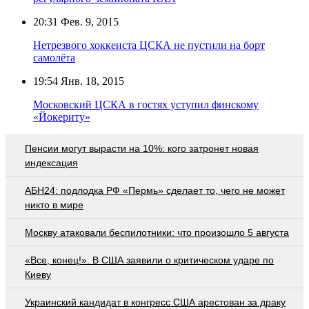
20:31
Фев. 9, 2015
Нетрезвого хоккеиста ЦСКА не пустили на борт
самолёта
19:54
Янв. 18, 2015
Московский ЦСКА в гостях уступил финскому
«Йокериту»
Пенсии могут вырасти на 10%: кого затронет новая
индексация
АБН24: подлодка РФ «Пермь» сделает то, чего не может
никто в мире
Москву атаковали беспилотники: что произошло 5 августа
«Все, конец!». В США заявили о критическом ударе по
Киеву
Украинский кандидат в конгресс США арестован за драку