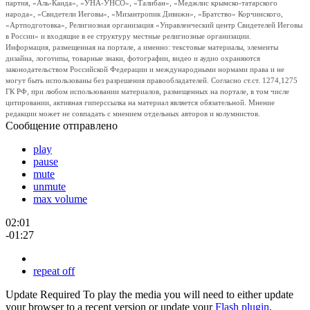
партия, «Аль-Каида», «УНА-УНСО», «Талибан», «Меджлис крымско-татарского
народа», «Свидетели Иеговы», «Мизантропик Дивижн», «Братство» Корчинского,
«Артподготовка», Религиозная организация «Управленческий центр Свидетелей Иеговы
в России» и входящие в ее структуру местные религиозные организации.
Информация, размещенная на портале, а именно: текстовые материалы, элементы
дизайна, логотипы, товарные знаки, фотографии, видео и аудио охраняются
законодательством Российской Федерации и международными нормами права и не
могут быть использованы без разрешения правообладателей. Согласно ст.ст. 1274,1275
ГК РФ, при любом использовании материалов, размещенных на портале, в том числе
цитировании, активная гиперссылка на материал является обязательной. Мнение
редакции может не совпадать с мнением отдельных авторов и колумнистов.
Сообщение отправлено
play
pause
mute
unmute
max volume
02:01
-01:27
repeat off
Update Required
To play the media you will need to either update
your browser to a recent version or update your
Flash plugin
.