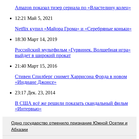
Amazon показал тизер сериала по «Властелину колец»
12:21
Май 5, 2021
Netflix купил «Майора Грома» и «Серебряные коньки»
18:30
Март 14, 2019
Российский мультфильм «Гурвинек. Волшебная игра»
выйдет в широкий прокат
21:40
Март 15, 2016
Стивен Спилберг снимет Харрисона Форда в новом
«Индиане Джонсе»
23:17
Дек. 23, 2014
В США всё же решили показать скандальный фильм
«Интервью»
Одно государство отменило признание Южной Осетии и
Абхазии