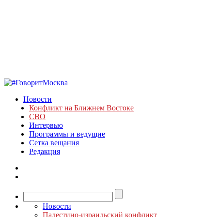
Новости
Конфликт на Ближнем Востоке
СВО
Интервью
Программы и ведущие
Сетка вещания
Редакция
Новости
Палестино-израильский конфликт