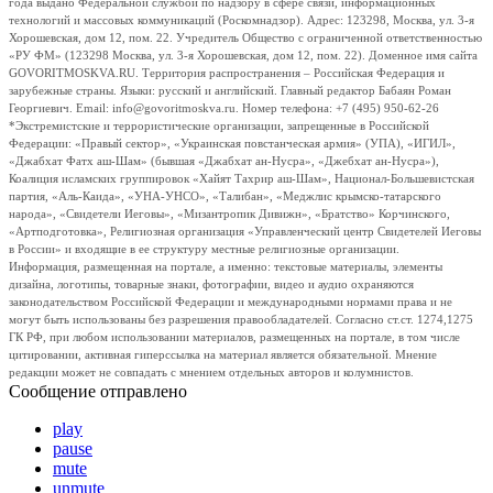
года выдано Федеральной службой по надзору в сфере связи, информационных
технологий и массовых коммуникаций (Роскомнадзор). Адрес: 123298, Москва, ул. 3-я
Хорошевская, дом 12, пом. 22. Учредитель Общество с ограниченной ответственностью
«РУ ФМ» (123298 Москва, ул. 3-я Хорошевская, дом 12, пом. 22). Доменное имя сайта
GOVORITMOSKVA.RU. Территория распространения – Российская Федерация и
зарубежные страны. Языки: русский и английский. Главный редактор Бабаян Роман
Георгиевич. Email: info@govoritmoskva.ru. Номер телефона: +7 (495) 950-62-26
*Экстремистские и террористические организации, запрещенные в Российской
Федерации: «Правый сектор», «Украинская повстанческая армия» (УПА), «ИГИЛ»,
«Джабхат Фатх аш-Шам» (бывшая «Джабхат ан-Нусра», «Джебхат ан-Нусра»),
Коалиция исламских группировок «Хайят Тахрир аш-Шам», Национал-Большевистская
партия, «Аль-Каида», «УНА-УНСО», «Талибан», «Меджлис крымско-татарского
народа», «Свидетели Иеговы», «Мизантропик Дивижн», «Братство» Корчинского,
«Артподготовка», Религиозная организация «Управленческий центр Свидетелей Иеговы
в России» и входящие в ее структуру местные религиозные организации.
Информация, размещенная на портале, а именно: текстовые материалы, элементы
дизайна, логотипы, товарные знаки, фотографии, видео и аудио охраняются
законодательством Российской Федерации и международными нормами права и не
могут быть использованы без разрешения правообладателей. Согласно ст.ст. 1274,1275
ГК РФ, при любом использовании материалов, размещенных на портале, в том числе
цитировании, активная гиперссылка на материал является обязательной. Мнение
редакции может не совпадать с мнением отдельных авторов и колумнистов.
Сообщение отправлено
play
pause
mute
unmute