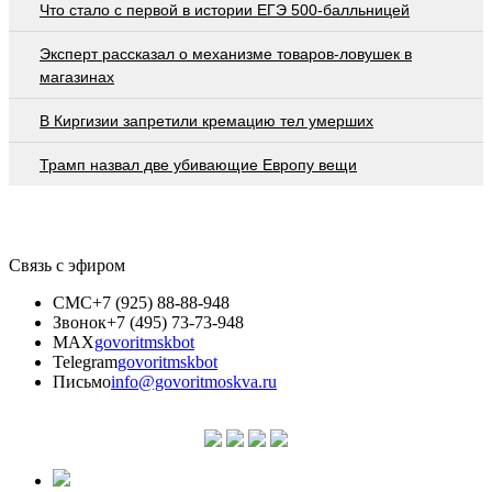
Что стало с первой в истории ЕГЭ 500-балльницей
Эксперт рассказал о механизме товаров-ловушек в
магазинах
В Киргизии запретили кремацию тел умерших
Трамп назвал две убивающие Европу вещи
Связь с эфиром
СМС
+7 (925) 88-88-948
Звонок
+7 (495) 73-73-948
MAX
govoritmskbot
Telegram
govoritmskbot
Письмо
info@govoritmoskva.ru