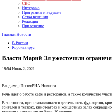
СВО
Интервью
Программы и ведущие
Сетка вещания
Редакция
Приложение
Главная
Новости
В России
Коронавирус
Власти Марий Эл ужесточили ограниче
19:54
Июль 2, 2021
Владимир Песня/РИА Новости
Речь идёт о работе кафе и ресторанов, а также количестве уча
В частности, приостанавливается деятельность фуд-кортов, кро
зрителей в театрах, кинотеатрах и концертных залах сокращен
условии нахождения не более 10 человек.