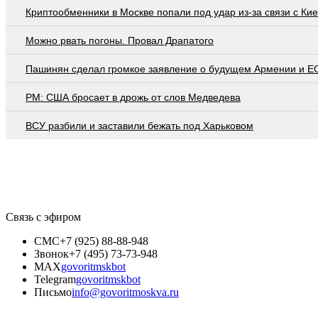
Криптообменники в Москве попали под удар из-за связи с Ки
Можно рвать погоны. Провал Драпатого
Пашинян сделал громкое заявление о будущем Армении и Е
PM: США бросает в дрожь от слов Медведева
ВСУ разбили и заставили бежать под Харьковом
Связь с эфиром
СМС
+7 (925) 88-88-948
Звонок
+7 (495) 73-73-948
MAX
govoritmskbot
Telegram
govoritmskbot
Письмо
info@govoritmoskva.ru