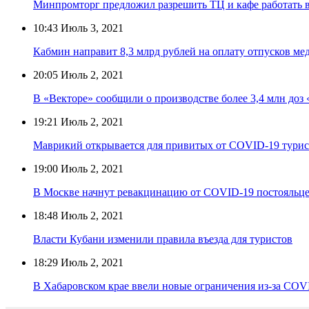
Минпромторг предложил разрешить ТЦ и кафе работать в
10:43
Июль 3, 2021
Кабмин направит 8,3 млрд рублей на оплату отпусков ме
20:05
Июль 2, 2021
В «Векторе» сообщили о производстве более 3,4 млн до
19:21
Июль 2, 2021
Маврикий открывается для привитых от COVID-19 турис
19:00
Июль 2, 2021
В Москве начнут ревакцинацию от COVID-19 постояльце
18:48
Июль 2, 2021
Власти Кубани изменили правила въезда для туристов
18:29
Июль 2, 2021
В Хабаровском крае ввели новые ограничения из-за COV