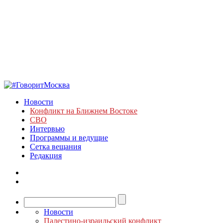
Новости
Конфликт на Ближнем Востоке
СВО
Интервью
Программы и ведущие
Сетка вещания
Редакция
Новости
Палестино-израильский конфликт