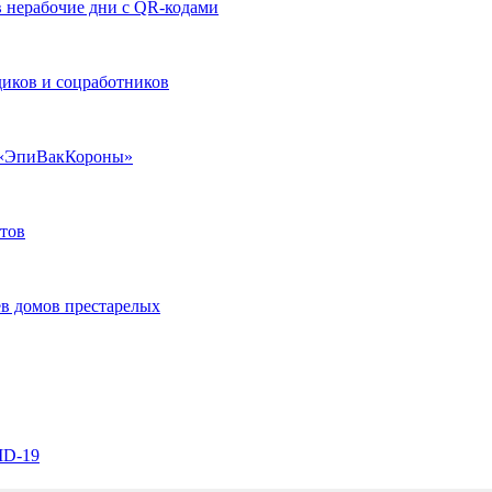
 нерабочие дни с QR-кодами
диков и соцработников
з «ЭпиВакКороны»
тов
в домов престарелых
ID-19