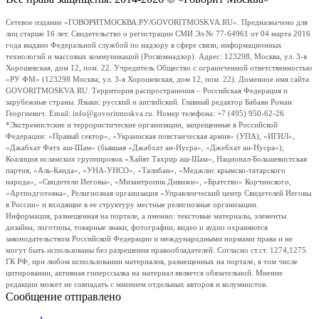
Сетевое издание «ГОВОРИТМОСКВА.РУ/GOVORITMOSKVA.RU». Предназначено для
лиц старше 16 лет. Свидетельство о регистрации СМИ Эл № 77-64961 от 04 марта 2016
года выдано Федеральной службой по надзору в сфере связи, информационных
технологий и массовых коммуникаций (Роскомнадзор). Адрес: 123298, Москва, ул. 3-я
Хорошевская, дом 12, пом. 22. Учредитель Общество с ограниченной ответственностью
«РУ ФМ» (123298 Москва, ул. 3-я Хорошевская, дом 12, пом. 22). Доменное имя сайта
GOVORITMOSKVA.RU. Территория распространения – Российская Федерация и
зарубежные страны. Языки: русский и английский. Главный редактор Бабаян Роман
Георгиевич. Email: info@govoritmoskva.ru. Номер телефона: +7 (495) 950-62-26
*Экстремистские и террористические организации, запрещенные в Российской
Федерации: «Правый сектор», «Украинская повстанческая армия» (УПА), «ИГИЛ»,
«Джабхат Фатх аш-Шам» (бывшая «Джабхат ан-Нусра», «Джебхат ан-Нусра»),
Коалиция исламских группировок «Хайят Тахрир аш-Шам», Национал-Большевистская
партия, «Аль-Каида», «УНА-УНСО», «Талибан», «Меджлис крымско-татарского
народа», «Свидетели Иеговы», «Мизантропик Дивижн», «Братство» Корчинского,
«Артподготовка», Религиозная организация «Управленческий центр Свидетелей Иеговы
в России» и входящие в ее структуру местные религиозные организации.
Информация, размещенная на портале, а именно: текстовые материалы, элементы
дизайна, логотипы, товарные знаки, фотографии, видео и аудио охраняются
законодательством Российской Федерации и международными нормами права и не
могут быть использованы без разрешения правообладателей. Согласно ст.ст. 1274,1275
ГК РФ, при любом использовании материалов, размещенных на портале, в том числе
цитировании, активная гиперссылка на материал является обязательной. Мнение
редакции может не совпадать с мнением отдельных авторов и колумнистов.
Сообщение отправлено