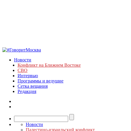
Новости
Конфликт на Ближнем Востоке
СВО
Интервью
Программы и ведущие
Сетка вещания
Редакция
Новости
Палестино-израильский конфликт