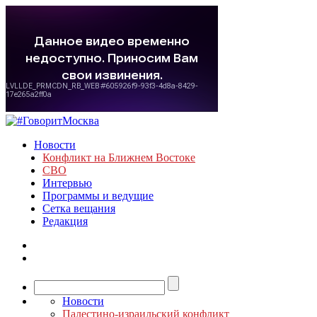
Новости
Конфликт на Ближнем Востоке
СВО
Интервью
Программы и ведущие
Сетка вещания
Редакция
Новости
Палестино-израильский конфликт