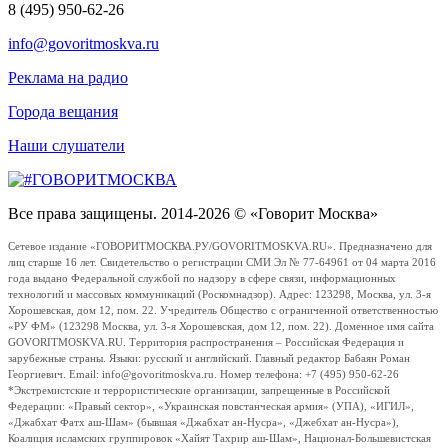
8 (495) 950-62-26
info@govoritmoskva.ru
Реклама на радио
Города вещания
Наши слушатели
Все права защищены. 2014-2026 © «Говорит Москва»
Сетевое издание «ГОВОРИТМОСКВА.РУ/GOVORITMOSKVA.RU». Предназначено для
лиц старше 16 лет. Свидетельство о регистрации СМИ Эл № 77-64961 от 04 марта 2016
года выдано Федеральной службой по надзору в сфере связи, информационных
технологий и массовых коммуникаций (Роскомнадзор). Адрес: 123298, Москва, ул. 3-я
Хорошевская, дом 12, пом. 22. Учредитель Общество с ограниченной ответственностью
«РУ ФМ» (123298 Москва, ул. 3-я Хорошевская, дом 12, пом. 22). Доменное имя сайта
GOVORITMOSKVA.RU. Территория распространения – Российская Федерация и
зарубежные страны. Языки: русский и английский. Главный редактор Бабаян Роман
Георгиевич. Email: info@govoritmoskva.ru. Номер телефона: +7 (495) 950-62-26
*Экстремистские и террористические организации, запрещенные в Российской
Федерации: «Правый сектор», «Украинская повстанческая армия» (УПА), «ИГИЛ»,
«Джабхат Фатх аш-Шам» (бывшая «Джабхат ан-Нусра», «Джебхат ан-Нусра»),
Коалиция исламских группировок «Хайят Тахрир аш-Шам», Национал-Большевистская