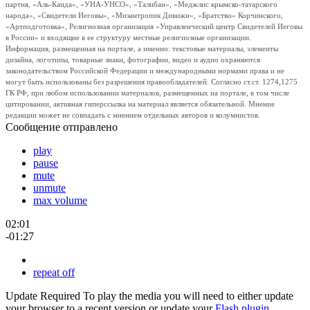
партия, «Аль-Каида», «УНА-УНСО», «Талибан», «Меджлис крымско-татарского
народа», «Свидетели Иеговы», «Мизантропик Дивижн», «Братство» Корчинского,
«Артподготовка», Религиозная организация «Управленческий центр Свидетелей Иеговы
в России» и входящие в ее структуру местные религиозные организации.
Информация, размещенная на портале, а именно: текстовые материалы, элементы
дизайна, логотипы, товарные знаки, фотографии, видео и аудио охраняются
законодательством Российской Федерации и международными нормами права и не
могут быть использованы без разрешения правообладателей. Согласно ст.ст. 1274,1275
ГК РФ, при любом использовании материалов, размещенных на портале, в том числе
цитировании, активная гиперссылка на материал является обязательной. Мнение
редакции может не совпадать с мнением отдельных авторов и колумнистов.
Сообщение отправлено
play
pause
mute
unmute
max volume
02:01
-01:27
repeat off
Update Required
To play the media you will need to either update
your browser to a recent version or update your
Flash plugin
.