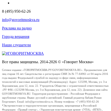
8 (495) 950-62-26
info@govoritmoskva.ru
Реклама на радио
Города вещания
Наши слушатели
Все права защищены. 2014-2026 © «Говорит Москва»
Сетевое издание «ГОВОРИТМОСКВА.РУ/GOVORITMOSKVA.RU». Предназначено для
лиц старше 16 лет. Свидетельство о регистрации СМИ Эл № 77-64961 от 04 марта 2016
года выдано Федеральной службой по надзору в сфере связи, информационных
технологий и массовых коммуникаций (Роскомнадзор). Адрес: 123298, Москва, ул. 3-я
Хорошевская, дом 12, пом. 22. Учредитель Общество с ограниченной ответственностью
«РУ ФМ» (123298 Москва, ул. 3-я Хорошевская, дом 12, пом. 22). Доменное имя сайта
GOVORITMOSKVA.RU. Территория распространения – Российская Федерация и
зарубежные страны. Языки: русский и английский. Главный редактор Бабаян Роман
Георгиевич. Email: info@govoritmoskva.ru. Номер телефона: +7 (495) 950-62-26
*Экстремистские и террористические организации, запрещенные в Российской
Федерации: «Правый сектор», «Украинская повстанческая армия» (УПА), «ИГИЛ»,