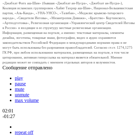
«Джабхат Фатх аш-Шам» (бывшая «Джабхат ан-Нусра», «Джебхат ан-Нусра»),
Коалиция исламских группировок «Хайят Тахрир аш-Шам», Национал-Большевистская
партия, «Аль-Каида», «УНА-УНСО», «Талибан», «Меджлис крымско-татарского
народа», «Свидетели Иеговы», «Мизантропик Дивижн», «Братство» Корчинского,
«Артподготовка», Религиозная организация «Управленческий центр Свидетелей Иеговы
в России» и входящие в ее структуру местные религиозные организации.
Информация, размещенная на портале, а именно: текстовые материалы, элементы
дизайна, логотипы, товарные знаки, фотографии, видео и аудио охраняются
законодательством Российской Федерации и международными нормами права и не
могут быть использованы без разрешения правообладателей. Согласно ст.ст. 1274,1275
ГК РФ, при любом использовании материалов, размещенных на портале, в том числе
цитировании, активная гиперссылка на материал является обязательной. Мнение
редакции может не совпадать с мнением отдельных авторов и колумнистов.
Сообщение отправлено
play
pause
mute
unmute
max volume
02:01
-01:27
repeat off