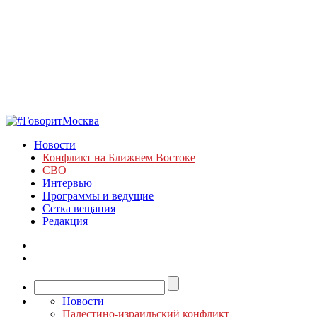
Новости
Конфликт на Ближнем Востоке
СВО
Интервью
Программы и ведущие
Сетка вещания
Редакция
Новости
Палестино-израильский конфликт