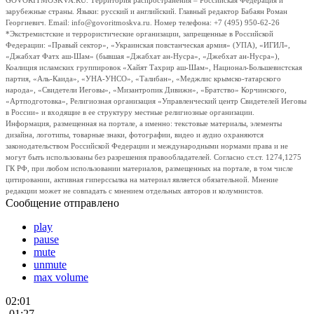
GOVORITMOSKVA.RU. Территория распространения – Российская Федерация и
зарубежные страны. Языки: русский и английский. Главный редактор Бабаян Роман
Георгиевич. Email: info@govoritmoskva.ru. Номер телефона: +7 (495) 950-62-26
*Экстремистские и террористические организации, запрещенные в Российской
Федерации: «Правый сектор», «Украинская повстанческая армия» (УПА), «ИГИЛ»,
«Джабхат Фатх аш-Шам» (бывшая «Джабхат ан-Нусра», «Джебхат ан-Нусра»),
Коалиция исламских группировок «Хайят Тахрир аш-Шам», Национал-Большевистская
партия, «Аль-Каида», «УНА-УНСО», «Талибан», «Меджлис крымско-татарского
народа», «Свидетели Иеговы», «Мизантропик Дивижн», «Братство» Корчинского,
«Артподготовка», Религиозная организация «Управленческий центр Свидетелей Иеговы
в России» и входящие в ее структуру местные религиозные организации.
Информация, размещенная на портале, а именно: текстовые материалы, элементы
дизайна, логотипы, товарные знаки, фотографии, видео и аудио охраняются
законодательством Российской Федерации и международными нормами права и не
могут быть использованы без разрешения правообладателей. Согласно ст.ст. 1274,1275
ГК РФ, при любом использовании материалов, размещенных на портале, в том числе
цитировании, активная гиперссылка на материал является обязательной. Мнение
редакции может не совпадать с мнением отдельных авторов и колумнистов.
Сообщение отправлено
play
pause
mute
unmute
max volume
02:01
-01:27