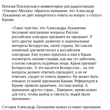
Наталья Поклонская в комментарии для радиостанции
«Говорит Москва» обратила внимание, что Александр
Лукашенко не даёт конкретного ответа на вопрос о статусе
Крыма.
«Такое чувство, что Александра Лукашенко
беспокоят внутренние вопросы России:
российские олигархи признают-не признают. У
него другие задачи: развитие и национальные
интересы Белоруссии, своей страны. Не совсем
понятный для меня посыл к российским
олигархам. Ему нужно приехать к нам в Крым,
посмотреть своими глазами, как мы тут работаем,
а потом говорить подобные вещи. Крым признаёт
Белоруссию. А что касается Белоруссии... на эти
вопросы должен отвечать президент, а он не
отвечает, уходит от ответа прямого. Не может быть
никаких условий признания Крыма. Референдум в
Крыму провели крымчане, это наш выбор. А
признание других стран... Наверное, время нужно
для того, чтобы выбор и смелость людей были
признаны».
Сегодня Александр Лукашенко назвал условие признания