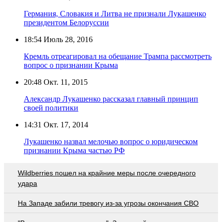
Германия, Словакия и Литва не признали Лукашенко
президентом Белоруссии
18:54
Июль 28, 2016
Кремль отреагировал на обещание Трампа рассмотреть
вопрос о признании Крыма
20:48
Окт. 11, 2015
Александр Лукашенко рассказал главный принцип
своей политики
14:31
Окт. 17, 2014
Лукашенко назвал мелочью вопрос о юридическом
признании Крыма частью РФ
Wildberries пошел на крайние меры после очередного
удара
На Западе забили тревогу из-за угрозы окончания СВО