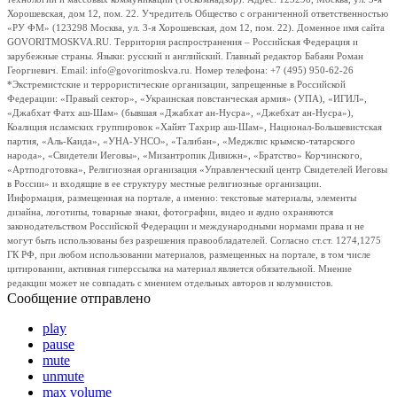
Хорошевская, дом 12, пом. 22. Учредитель Общество с ограниченной ответственностью
«РУ ФМ» (123298 Москва, ул. 3-я Хорошевская, дом 12, пом. 22). Доменное имя сайта
GOVORITMOSKVA.RU. Территория распространения – Российская Федерация и
зарубежные страны. Языки: русский и английский. Главный редактор Бабаян Роман
Георгиевич. Email: info@govoritmoskva.ru. Номер телефона: +7 (495) 950-62-26
*Экстремистские и террористические организации, запрещенные в Российской
Федерации: «Правый сектор», «Украинская повстанческая армия» (УПА), «ИГИЛ»,
«Джабхат Фатх аш-Шам» (бывшая «Джабхат ан-Нусра», «Джебхат ан-Нусра»),
Коалиция исламских группировок «Хайят Тахрир аш-Шам», Национал-Большевистская
партия, «Аль-Каида», «УНА-УНСО», «Талибан», «Меджлис крымско-татарского
народа», «Свидетели Иеговы», «Мизантропик Дивижн», «Братство» Корчинского,
«Артподготовка», Религиозная организация «Управленческий центр Свидетелей Иеговы
в России» и входящие в ее структуру местные религиозные организации.
Информация, размещенная на портале, а именно: текстовые материалы, элементы
дизайна, логотипы, товарные знаки, фотографии, видео и аудио охраняются
законодательством Российской Федерации и международными нормами права и не
могут быть использованы без разрешения правообладателей. Согласно ст.ст. 1274,1275
ГК РФ, при любом использовании материалов, размещенных на портале, в том числе
цитировании, активная гиперссылка на материал является обязательной. Мнение
редакции может не совпадать с мнением отдельных авторов и колумнистов.
Сообщение отправлено
play
pause
mute
unmute
max volume