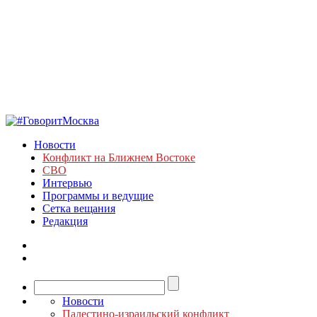
Новости
Конфликт на Ближнем Востоке
СВО
Интервью
Программы и ведущие
Сетка вещания
Редакция
Новости
Палестино-израильский конфликт