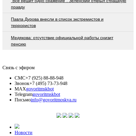
"Все решит одно сражение". Зеленский открыл страшную
правду
Павла Дурова внесли в список экстремистов и
террористов
Медякова: отсутствие официальной работы снизит
пенсию
Связь с эфиром
СМС
+7 (925) 88-88-948
Звонок
+7 (495) 73-73-948
MAX
govoritmskbot
Telegram
govoritmskbot
Письмо
info@govoritmoskva.ru
Новости