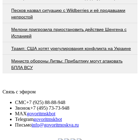
Песков назвал ситуацию с Wildberries и её продавцами
непростой
Мелони пригрозила приостановить действие Шенгена с
Испанией
Трамп: США хотят урегулирования конфликта на Украине
Министр обороны Литвы: Прибалтику могут атаковать
БПЛА ВСУ
Связь с эфиром
СМС
+7 (925) 88-88-948
Звонок
+7 (495) 73-73-948
MAX
govoritmskbot
Telegram
govoritmskbot
Письмо
info@govoritmoskva.ru