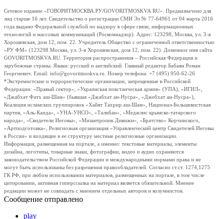
Сетевое издание «ГОВОРИТМОСКВА.РУ/GOVORITMOSKVA.RU». Предназначено для
лиц старше 16 лет. Свидетельство о регистрации СМИ Эл № 77-64961 от 04 марта 2016
года выдано Федеральной службой по надзору в сфере связи, информационных
технологий и массовых коммуникаций (Роскомнадзор). Адрес: 123298, Москва, ул. 3-я
Хорошевская, дом 12, пом. 22. Учредитель Общество с ограниченной ответственностью
«РУ ФМ» (123298 Москва, ул. 3-я Хорошевская, дом 12, пом. 22). Доменное имя сайта
GOVORITMOSKVA.RU. Территория распространения – Российская Федерация и
зарубежные страны. Языки: русский и английский. Главный редактор Бабаян Роман
Георгиевич. Email: info@govoritmoskva.ru. Номер телефона: +7 (495) 950-62-26
*Экстремистские и террористические организации, запрещенные в Российской
Федерации: «Правый сектор», «Украинская повстанческая армия» (УПА), «ИГИЛ»,
«Джабхат Фатх аш-Шам» (бывшая «Джабхат ан-Нусра», «Джебхат ан-Нусра»),
Коалиция исламских группировок «Хайят Тахрир аш-Шам», Национал-Большевистская
партия, «Аль-Каида», «УНА-УНСО», «Талибан», «Меджлис крымско-татарского
народа», «Свидетели Иеговы», «Мизантропик Дивижн», «Братство» Корчинского,
«Артподготовка», Религиозная организация «Управленческий центр Свидетелей Иеговы
в России» и входящие в ее структуру местные религиозные организации.
Информация, размещенная на портале, а именно: текстовые материалы, элементы
дизайна, логотипы, товарные знаки, фотографии, видео и аудио охраняются
законодательством Российской Федерации и международными нормами права и не
могут быть использованы без разрешения правообладателей. Согласно ст.ст. 1274,1275
ГК РФ, при любом использовании материалов, размещенных на портале, в том числе
цитировании, активная гиперссылка на материал является обязательной. Мнение
редакции может не совпадать с мнением отдельных авторов и колумнистов.
Сообщение отправлено
play