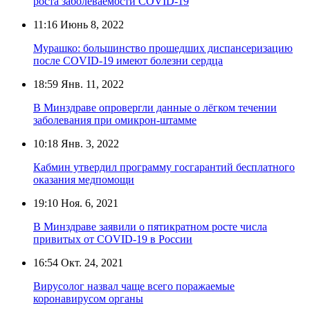
роста заболеваемости COVID-19
11:16
Июнь 8, 2022
Мурашко: большинство прошедших диспансеризацию
после COVID-19 имеют болезни сердца
18:59
Янв. 11, 2022
В Минздраве опровергли данные о лёгком течении
заболевания при омикрон-штамме
10:18
Янв. 3, 2022
Кабмин утвердил программу госгарантий бесплатного
оказания медпомощи
19:10
Ноя. 6, 2021
В Минздраве заявили о пятикратном росте числа
привитых от COVID-19 в России
16:54
Окт. 24, 2021
Вирусолог назвал чаще всего поражаемые
коронавирусом органы