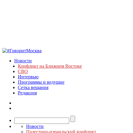
Новости
Конфликт на Ближнем Востоке
СВО
Интервью
Программы и ведущие
Сетка вещания
Редакция
Новости
Палестино-израильский конфликт