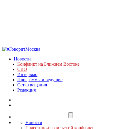
Новости
Конфликт на Ближнем Востоке
СВО
Интервью
Программы и ведущие
Сетка вещания
Редакция
Новости
Палестино-израильский конфликт