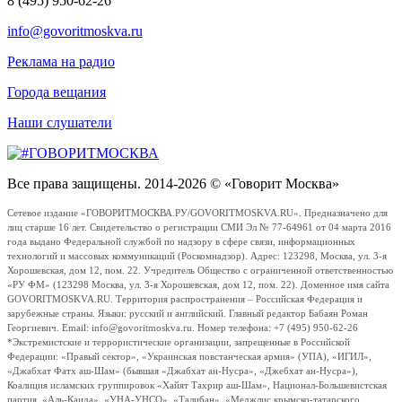
8 (495) 950-62-26
info@govoritmoskva.ru
Реклама на радио
Города вещания
Наши слушатели
Все права защищены. 2014-2026 © «Говорит Москва»
Сетевое издание «ГОВОРИТМОСКВА.РУ/GOVORITMOSKVA.RU». Предназначено для
лиц старше 16 лет. Свидетельство о регистрации СМИ Эл № 77-64961 от 04 марта 2016
года выдано Федеральной службой по надзору в сфере связи, информационных
технологий и массовых коммуникаций (Роскомнадзор). Адрес: 123298, Москва, ул. 3-я
Хорошевская, дом 12, пом. 22. Учредитель Общество с ограниченной ответственностью
«РУ ФМ» (123298 Москва, ул. 3-я Хорошевская, дом 12, пом. 22). Доменное имя сайта
GOVORITMOSKVA.RU. Территория распространения – Российская Федерация и
зарубежные страны. Языки: русский и английский. Главный редактор Бабаян Роман
Георгиевич. Email: info@govoritmoskva.ru. Номер телефона: +7 (495) 950-62-26
*Экстремистские и террористические организации, запрещенные в Российской
Федерации: «Правый сектор», «Украинская повстанческая армия» (УПА), «ИГИЛ»,
«Джабхат Фатх аш-Шам» (бывшая «Джабхат ан-Нусра», «Джебхат ан-Нусра»),
Коалиция исламских группировок «Хайят Тахрир аш-Шам», Национал-Большевистская
партия, «Аль-Каида», «УНА-УНСО», «Талибан», «Меджлис крымско-татарского