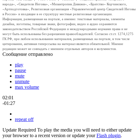
народа», «Свидетели Иеговы», «Мизантропик Дивижн», «Братство» Корчинского,
«Артподготовка», Религиозная организация «Управленческий центр Свидетелей Иеговы
в России» и входящие в ее структуру местные религиозные организации.
Информация, размещенная на портале, а именно: текстовые материалы, элементы
дизайна, логотипы, товарные знаки, фотографии, видео и аудио охраняются
законодательством Российской Федерации и международными нормами права и не
могут быть использованы без разрешения правообладателей. Согласно ст.ст. 1274,1275
ГК РФ, при любом использовании материалов, размещенных на портале, в том числе
цитировании, активная гиперссылка на материал является обязательной. Мнение
редакции может не совпадать с мнением отдельных авторов и колумнистов.
Сообщение отправлено
play
pause
mute
unmute
max volume
02:01
-01:27
repeat off
Update Required
To play the media you will need to either update
your browser to a recent version or update your
Flash plugin
.