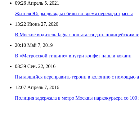
09:26
Апрель 5, 2021
Жителя Югры дважды сбили во время перехода трассы
13:22
Июнь 27, 2020
В Москве водитель Jaguar попытался дать полицейским вз
20:10
Май 7, 2019
В «Матросской тишине» внутри конфет нашли кокаин
08:39
Сен. 22, 2016
Пытавшийся переправить героин в колонию с помощью а
12:07
Апрель 7, 2016
Полиция задержала в метро Москвы наркокурьера со 100