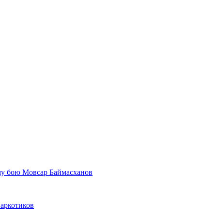
му бою Мовсар Баймасханов
наркотиков