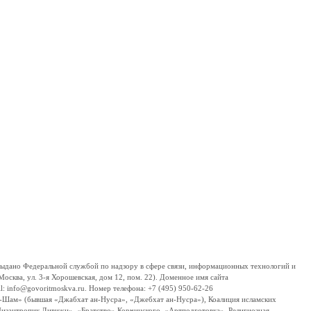
дано Федеральной службой по надзору в сфере связи, информационных технологий и
сква, ул. 3-я Хорошевская, дом 12, пом. 22). Доменное имя сайта
 info@govoritmoskva.ru. Номер телефона: +7 (495) 950-62-26
ш-Шам» (бывшая «Джабхат ан-Нусра», «Джебхат ан-Нусра»), Коалиция исламских
изантропик Дивижн», «Братство» Корчинского, «Артподготовка», Религиозная