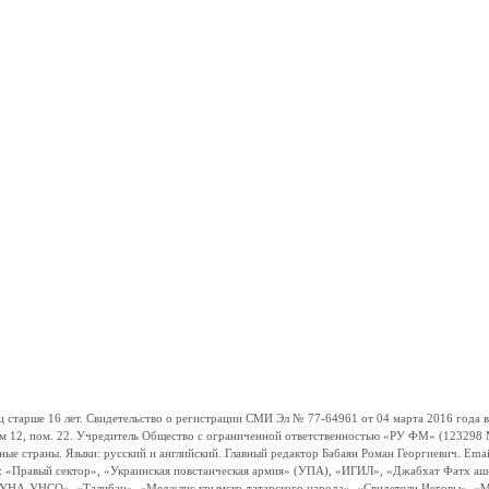
ше 16 лет. Свидетельство о регистрации СМИ Эл № 77-64961 от 04 марта 2016 года вы
ом 12, пом. 22. Учредитель Общество с ограниченной ответственностью «РУ ФМ» (123298 Мо
траны. Языки: русский и английский. Главный редактор Бабаян Роман Георгиевич. Email:
и: «Правый сектор», «Украинская повстанческая армия» (УПА), «ИГИЛ», «Джабхат Фатх а
«УНА-УНСО», «Талибан», «Меджлис крымско-татарского народа», «Свидетели Иеговы», «М