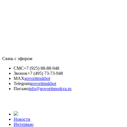
Связь с эфиром
СМС
+7 (925) 88-88-948
Звонок
+7 (495) 73-73-948
MAX
govoritmskbot
Telegram
govoritmskbot
Письмо
info@govoritmoskva.ru
Новости
Интервью