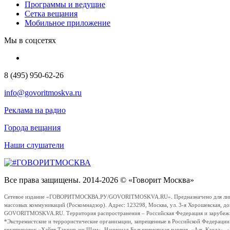
Программы и ведущие
Сетка вещания
Мобильное приложение
Мы в соцсетях
8 (495) 950-62-26
info@govoritmoskva.ru
Реклама на радио
Города вещания
Наши слушатели
Все права защищены. 2014-2026 © «Говорит Москва»
Сетевое издание «ГОВОРИТМОСКВА.РУ/GOVORITMOSKVA.RU». Предназначено для лиц стар
массовых коммуникаций (Роскомнадзор). Адрес: 123298, Москва, ул. 3-я Хорошевская, д
GOVORITMOSKVA.RU. Территория распространения – Российская Федерация и зарубежные с
*Экстремистские и террористические организации, запрещенные в Российской Федераци
группировок «Хайят Тахрир аш-Шам», Национал-Большевистская партия, «Аль-Каида», 