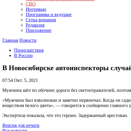
СВО
Интервью
Программы и ведущие
Сетка вещания
Редакция
Приложение
Главная
Новости
Происшествия
В России
В Новосибирске автоинспекторы случай
07:54
Окт. 5, 2021
Мужчина шёл по обочине дороги без светоотражателей, поэто
«Мужчина был взволнован и заметно нервничал. Когда он сад
веществом белого цвета», — говорится в сообщении главного 
Экспертиза показала, что это героин. Задержанный арестован.
Версия для печати
Все новости