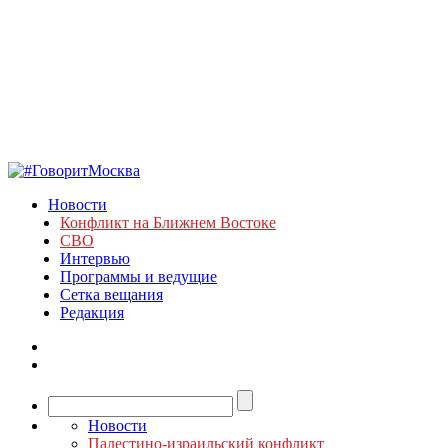
Новости
Конфликт на Ближнем Востоке
СВО
Интервью
Программы и ведущие
Сетка вещания
Редакция
Новости
Палестино-израильский конфликт