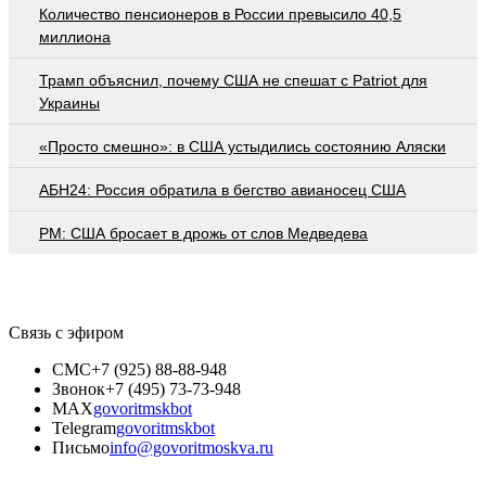
Количество пенсионеров в России превысило 40,5
миллиона
Трамп объяснил, почему США не спешат с Patriot для
Украины
«Просто смешно»: в США устыдились состоянию Аляски
АБН24: Россия обратила в бегство авианосец США
PM: США бросает в дрожь от слов Медведева
Связь с эфиром
СМС
+7 (925) 88-88-948
Звонок
+7 (495) 73-73-948
MAX
govoritmskbot
Telegram
govoritmskbot
Письмо
info@govoritmoskva.ru