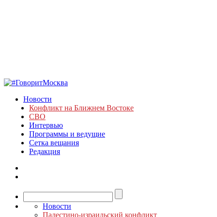
Новости
Конфликт на Ближнем Востоке
СВО
Интервью
Программы и ведущие
Сетка вещания
Редакция
Новости
Палестино-израильский конфликт