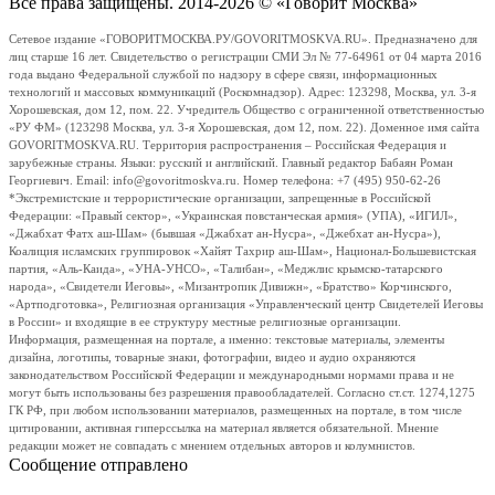
Все права защищены. 2014-2026 © «Говорит Москва»
Сетевое издание «ГОВОРИТМОСКВА.РУ/GOVORITMOSKVA.RU». Предназначено для
лиц старше 16 лет. Свидетельство о регистрации СМИ Эл № 77-64961 от 04 марта 2016
года выдано Федеральной службой по надзору в сфере связи, информационных
технологий и массовых коммуникаций (Роскомнадзор). Адрес: 123298, Москва, ул. 3-я
Хорошевская, дом 12, пом. 22. Учредитель Общество с ограниченной ответственностью
«РУ ФМ» (123298 Москва, ул. 3-я Хорошевская, дом 12, пом. 22). Доменное имя сайта
GOVORITMOSKVA.RU. Территория распространения – Российская Федерация и
зарубежные страны. Языки: русский и английский. Главный редактор Бабаян Роман
Георгиевич. Email: info@govoritmoskva.ru. Номер телефона: +7 (495) 950-62-26
*Экстремистские и террористические организации, запрещенные в Российской
Федерации: «Правый сектор», «Украинская повстанческая армия» (УПА), «ИГИЛ»,
«Джабхат Фатх аш-Шам» (бывшая «Джабхат ан-Нусра», «Джебхат ан-Нусра»),
Коалиция исламских группировок «Хайят Тахрир аш-Шам», Национал-Большевистская
партия, «Аль-Каида», «УНА-УНСО», «Талибан», «Меджлис крымско-татарского
народа», «Свидетели Иеговы», «Мизантропик Дивижн», «Братство» Корчинского,
«Артподготовка», Религиозная организация «Управленческий центр Свидетелей Иеговы
в России» и входящие в ее структуру местные религиозные организации.
Информация, размещенная на портале, а именно: текстовые материалы, элементы
дизайна, логотипы, товарные знаки, фотографии, видео и аудио охраняются
законодательством Российской Федерации и международными нормами права и не
могут быть использованы без разрешения правообладателей. Согласно ст.ст. 1274,1275
ГК РФ, при любом использовании материалов, размещенных на портале, в том числе
цитировании, активная гиперссылка на материал является обязательной. Мнение
редакции может не совпадать с мнением отдельных авторов и колумнистов.
Сообщение отправлено