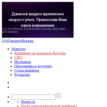
Новости
Конфликт на Ближнем Востоке
СВО
Интервью
Программы и ведущие
Сетка вещания
Редакция
Новости
Палестино-израильский конфликт