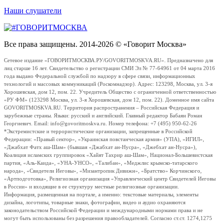
Наши слушатели
Все права защищены. 2014-2026 © «Говорит Москва»
Сетевое издание «ГОВОРИТМОСКВА.РУ/GOVORITMOSKVA.RU». Предназначено для
лиц старше 16 лет. Свидетельство о регистрации СМИ Эл № 77-64961 от 04 марта 2016
года выдано Федеральной службой по надзору в сфере связи, информационных
технологий и массовых коммуникаций (Роскомнадзор). Адрес: 123298, Москва, ул. 3-я
Хорошевская, дом 12, пом. 22. Учредитель Общество с ограниченной ответственностью
«РУ ФМ» (123298 Москва, ул. 3-я Хорошевская, дом 12, пом. 22). Доменное имя сайта
GOVORITMOSKVA.RU. Территория распространения – Российская Федерация и
зарубежные страны. Языки: русский и английский. Главный редактор Бабаян Роман
Георгиевич. Email: info@govoritmoskva.ru. Номер телефона: +7 (495) 950-62-26
*Экстремистские и террористические организации, запрещенные в Российской
Федерации: «Правый сектор», «Украинская повстанческая армия» (УПА), «ИГИЛ»,
«Джабхат Фатх аш-Шам» (бывшая «Джабхат ан-Нусра», «Джебхат ан-Нусра»),
Коалиция исламских группировок «Хайят Тахрир аш-Шам», Национал-Большевистская
партия, «Аль-Каида», «УНА-УНСО», «Талибан», «Меджлис крымско-татарского
народа», «Свидетели Иеговы», «Мизантропик Дивижн», «Братство» Корчинского,
«Артподготовка», Религиозная организация «Управленческий центр Свидетелей Иеговы
в России» и входящие в ее структуру местные религиозные организации.
Информация, размещенная на портале, а именно: текстовые материалы, элементы
дизайна, логотипы, товарные знаки, фотографии, видео и аудио охраняются
законодательством Российской Федерации и международными нормами права и не
могут быть использованы без разрешения правообладателей. Согласно ст.ст. 1274,1275